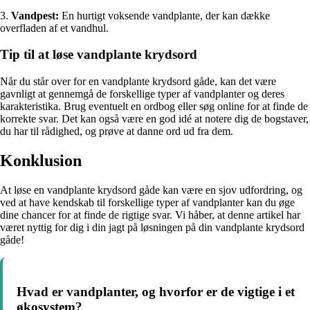
3.
Vandpest:
En hurtigt voksende vandplante, der kan dække
overfladen af et vandhul.
Tip til at løse vandplante krydsord
Når du står over for en vandplante krydsord gåde, kan det være
gavnligt at gennemgå de forskellige typer af vandplanter og deres
karakteristika. Brug eventuelt en ordbog eller søg online for at finde de
korrekte svar. Det kan også være en god idé at notere dig de bogstaver,
du har til rådighed, og prøve at danne ord ud fra dem.
Konklusion
At løse en vandplante krydsord gåde kan være en sjov udfordring, og
ved at have kendskab til forskellige typer af vandplanter kan du øge
dine chancer for at finde de rigtige svar. Vi håber, at denne artikel har
været nyttig for dig i din jagt på løsningen på din vandplante krydsord
gåde!
Hvad er vandplanter, og hvorfor er de vigtige i et
økosystem?