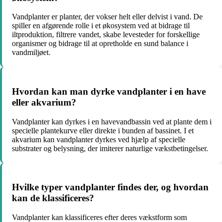
Vandplanter er planter, der vokser helt eller delvist i vand. De
spiller en afgørende rolle i et økosystem ved at bidrage til
iltproduktion, filtrere vandet, skabe levesteder for forskellige
organismer og bidrage til at opretholde en sund balance i
vandmiljøet.
Hvordan kan man dyrke vandplanter i en have
eller akvarium?
Vandplanter kan dyrkes i en havevandbassin ved at plante dem i
specielle plantekurve eller direkte i bunden af bassinet. I et
akvarium kan vandplanter dyrkes ved hjælp af specielle
substrater og belysning, der imiterer naturlige vækstbetingelser.
Hvilke typer vandplanter findes der, og hvordan
kan de klassificeres?
Vandplanter kan klassificeres efter deres vækstform som