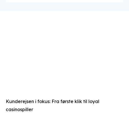
Kunderejsen i fokus: Fra første klik til loyal
casinospiller