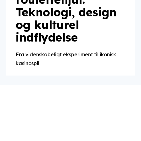
Teknologi, design
og kulturel
indflydelse
Fra videnskabeligt eksperiment til ikonisk
kasinospil