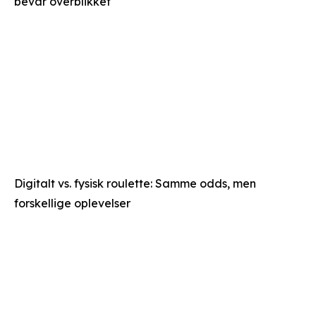
bevar overblikket
Digitalt vs. fysisk roulette: Samme odds, men
forskellige oplevelser