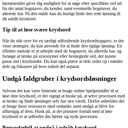
hjemmesider giver dig mulighed for at søge efter specifikke ord ud
fra det antal bogstaver, du kender, samt eventuelle bogstaver, du
allerede har. På den måde kan du hurtigt finde den rette løsning til
dit udråb krydsord.
Tip til at løse svære krydsord
Når du står over for en særligt udfordrende krydsordsopgave, er der
visse strategier, du kan anvende for at finde den rigtige løsning. En
effektiv metode er at arbejde med de bogstaver, du allerede har, og
forsøge at tænke på synonymer eller beslægtede ord, der kunne
passe ind i krydsordet. Du kan også prøve at dele ordet op i mindre
dele og fokusere på hver enkelt del separat.
Undgå faldgruber i krydsordsløsninger
Selvom det kan være fristende at bruge online hjælpemidler til at
løse dine krydsord, er det vigtigt at huske på, at selve processen med
at tænke og finde løsninger selv har stor værdi. Derfor anbefales det
at bruge disse ressourcer med omtanke samt undgå at blive for
afhængig af dem. Husk på, at det primære formål med at løse
krydsord er at udfordre din hjerne og nyde processen.
Begynderfejl at undgå i udråb krydsord