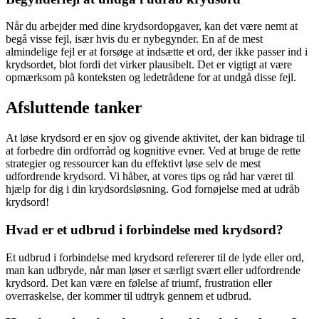
Når du arbejder med dine krydsordopgaver, kan det være nemt at
begå visse fejl, især hvis du er nybegynder. En af de mest
almindelige fejl er at forsøge at indsætte et ord, der ikke passer ind i
krydsordet, blot fordi det virker plausibelt. Det er vigtigt at være
opmærksom på konteksten og ledetrådene for at undgå disse fejl.
Afsluttende tanker
At løse krydsord er en sjov og givende aktivitet, der kan bidrage til
at forbedre din ordforråd og kognitive evner. Ved at bruge de rette
strategier og ressourcer kan du effektivt løse selv de mest
udfordrende krydsord. Vi håber, at vores tips og råd har været til
hjælp for dig i din krydsordsløsning. God fornøjelse med at udråb
krydsord!
Hvad er et udbrud i forbindelse med krydsord?
Et udbrud i forbindelse med krydsord refererer til de lyde eller ord,
man kan udbryde, når man løser et særligt svært eller udfordrende
krydsord. Det kan være en følelse af triumf, frustration eller
overraskelse, der kommer til udtryk gennem et udbrud.