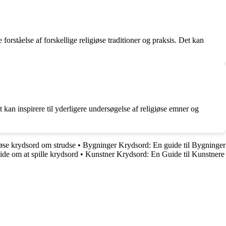
orståelse af forskellige religiøse traditioner og praksis. Det kan
 kan inspirere til yderligere undersøgelse af religiøse emner og
løse krydsord om strudse
•
Bygninger Krydsord: En guide til Bygninger
ide om at spille krydsord
•
Kunstner Krydsord: En Guide til Kunstnere