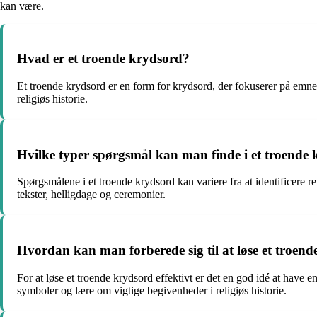
kan være.
Hvad er et troende krydsord?
Et troende krydsord er en form for krydsord, der fokuserer på emner r
religiøs historie.
Hvilke typer spørgsmål kan man finde i et troende
Spørgsmålene i et troende krydsord kan variere fra at identificere re
tekster, helligdage og ceremonier.
Hvordan kan man forberede sig til at løse et troen
For at løse et troende krydsord effektivt er det en god idé at have e
symboler og lære om vigtige begivenheder i religiøs historie.