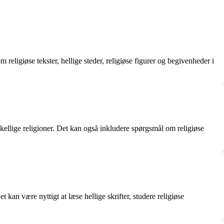
religiøse tekster, hellige steder, religiøse figurer og begivenheder i
rskellige religioner. Det kan også inkludere spørgsmål om religiøse
 kan være nyttigt at læse hellige skrifter, studere religiøse