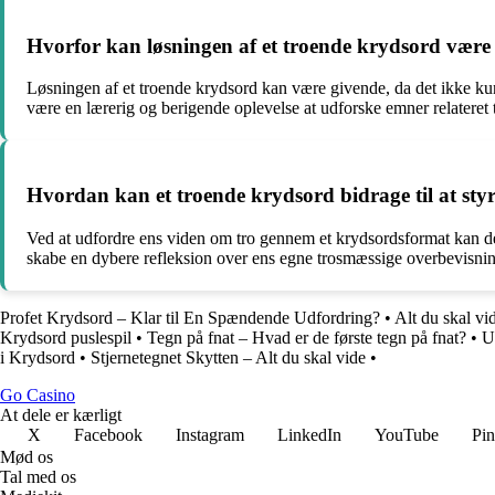
Hvorfor kan løsningen af et troende krydsord være
Løsningen af et troende krydsord kan være givende, da det ikke kun t
være en lærerig og berigende oplevelse at udforske emner relateret 
Hvordan kan et troende krydsord bidrage til at sty
Ved at udfordre ens viden om tro gennem et krydsordsformat kan det b
skabe en dybere refleksion over ens egne trosmæssige overbevisnin
Profet Krydsord – Klar til En Spændende Udfordring?
•
Alt du skal vi
Krydsord puslespil
•
Tegn på fnat – Hvad er de første tegn på fnat?
•
U
i Krydsord
•
Stjernetegnet Skytten – Alt du skal vide
•
Go Casino
At dele er kærligt
X
Facebook
Instagram
LinkedIn
YouTube
Pin
Mød os
Tal med os