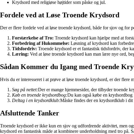
Krydsord med religiøse højtider som påske og jul.
Fordele ved at Løse Troende Krydsord
Der er flere fordele ved at løse troende krydsord, både for sjov og for p
Forstærkelse af Tro:
Troende krydsord kan hjælpe med at forst
Forbedring af Hukommelse:
Løsning af krydsord kan forbedr
Tidsfordriv:
Troende krydsord er et fantastisk tidsfordriv, der k
Læring:
Ved at løse troende krydsord kan man lære nye ord, begre
Sådan Kommer du Igang med Troende Kry
Hvis du er interesseret i at prøve at løse troende krydsord, er der fler
Søg på nettet:
Der er mange hjemmesider, der tilbyder troende kryd
Køb en troende krydsordbog:
Du kan også købe en krydsordbog m
Deltag i en krydsordklub:
Måske findes der en krydsordklub i dit
Afsluttende Tanker
Troende krydsord er ikke kun en sjov og udfordrende aktivitet, men ogs
krydsord en fantastisk måde at kombinere underholdning med tro på. Så 