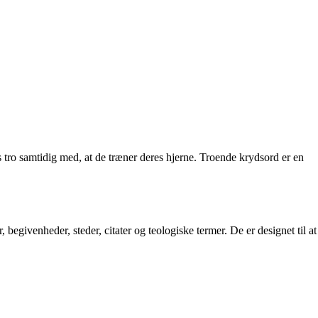
tro samtidig med, at de træner deres hjerne. Troende krydsord er en
 begivenheder, steder, citater og teologiske termer. De er designet til at