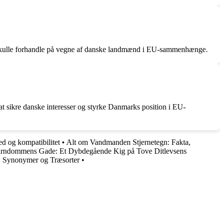
 at skulle forhandle på vegne af danske landmænd i EU-sammenhænge.
at sikre danske interesser og styrke Danmarks position i EU-
ed og kompatibilitet
•
Alt om Vandmanden Stjernetegn: Fakta,
rndommens Gade: Et Dybdegående Kig på Tove Ditlevsens
 Synonymer og Træsorter
•