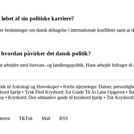
øbet af sin politiske karriere?
være beslutninger om dansk deltagelse i internationale konflikter samt
 hvordan påvirker det dansk politik?
 arbejder med forsvars- og landbrugspolitik. Hans arbejde bidrager til 
de til Astrologi og Horoskoper
•
Krebs stjernetegn: Datoer, personligh
dsord hjælp
•
Tysk Flod Krydsord: En Guide Til At Løse Opgaven
•
Ba
kop
•
Krydsord: Den ultimative guide til krydsord hjælp
•
Træ Krydsord:
terest
TikTok
Mail
RSS