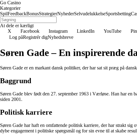
Go Casino
Kategorier
Spil
Feedback
Bonus
Strategier
Nyheder
Selvudelukkelse
Sportsbetting
Ca
At dele er kærligt
X
Facebook
Instagram
LinkedIn
YouTube
Pin
Log på
Registrér dig
Nyhedsbreve
Søren Gade – En inspirerende da
Søren Gade er en markant dansk politiker, der har sat sit præg på dans
Baggrund
Søren Gade blev født den 27. september 1963 i Værløse. Han har en bagg
siden 2001.
Politisk karriere
Søren Gade har haft en omfattende politisk karriere, der har strakt sig 
dybe engagement i politiske spørgsmål og for sin evne til at skabe result