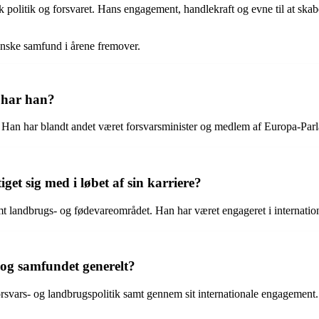
olitik og forsvaret. Hans engagement, handlekraft og evne til at skabe r
 danske samfund i årene fremover.
 har han?
. Han har blandt andet været forsvarsminister og medlem af Europa-Par
et sig med i løbet af sin karriere?
mt landbrugs- og fødevareområdet. Han har været engageret i internation
 og samfundet generelt?
orsvars- og landbrugspolitik samt gennem sit internationale engagement.