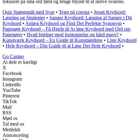
fokusere på små ord først og bruge blyant til at skrive svarene.
Quiz Spørgsmål med Svar
•
Tegn på corona
•
Jesuit Krydsord:
Løsning og Strategier
•
Sanger Krydsord: Løsning af Sanger i Dit
Krydsord
•
Anlæg Krydsord og Find Det Perfekte Synonym
•
Papegøje Krydsord – Få Hjælp til At løse Krydsord med Ord om
Papegøjer
•
Hvad hjælper mod forstoppelse og hård mave?
•
Kunstværk Krydsord – En Guide til Kunstnørdene
•
Liste Krydsord
•
Hele Krydsord – Din Guide til at Løse Det Hele Krydsord
•
Go Casino
At dele er kærligt
X
Facebook
Instagram
LinkedIn
YouTube
Pinterest
TikTok
Mail
RSS
Mød os
Tal med os
Mediekit
Annoncering