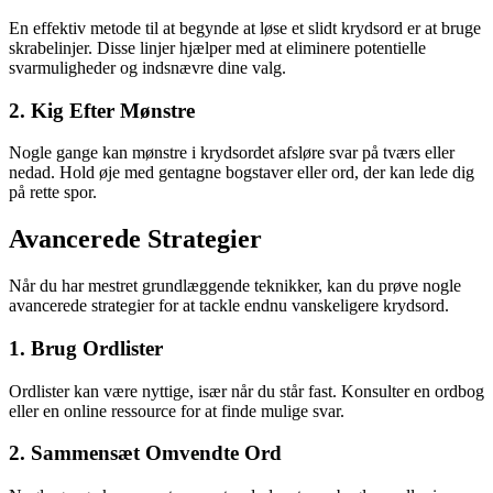
En effektiv metode til at begynde at løse et slidt krydsord er at bruge
skrabelinjer. Disse linjer hjælper med at eliminere potentielle
svarmuligheder og indsnævre dine valg.
2. Kig Efter Mønstre
Nogle gange kan mønstre i krydsordet afsløre svar på tværs eller
nedad. Hold øje med gentagne bogstaver eller ord, der kan lede dig
på rette spor.
Avancerede Strategier
Når du har mestret grundlæggende teknikker, kan du prøve nogle
avancerede strategier for at tackle endnu vanskeligere krydsord.
1. Brug Ordlister
Ordlister kan være nyttige, især når du står fast. Konsulter en ordbog
eller en online ressource for at finde mulige svar.
2. Sammensæt Omvendte Ord