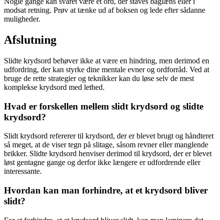
Nogle gange kan svaret være et ord, der staves baglæns eller i
modsat retning. Prøv at tænke ud af boksen og lede efter sådanne
muligheder.
Afslutning
Slidte krydsord behøver ikke at være en hindring, men derimod en
udfordring, der kan styrke dine mentale evner og ordforråd. Ved at
bruge de rette strategier og teknikker kan du løse selv de mest
komplekse krydsord med lethed.
Hvad er forskellen mellem slidt krydsord og slidte
krydsord?
Slidt krydsord refererer til krydsord, der er blevet brugt og håndteret
så meget, at de viser tegn på slitage, såsom revner eller manglende
brikker. Slidte krydsord henviser derimod til krydsord, der er blevet
løst gentagne gange og derfor ikke længere er udfordrende eller
interessante.
Hvordan kan man forhindre, at et krydsord bliver
slidt?