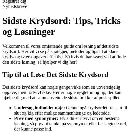
Registrér dig
Nyhedsbreve
Sidste Krydsord: Tips, Tricks
og Løsninger
Velkommen til vores omfattende guide om løsning af det sidste
krydsord. Her vil vi se på strategier, metoder og tips til at klare
kryds- og tværsopgaver effektivt. Så hvis du har svært ved at finde
den sidste løsning, så hjælper vi dig her!
Tip til at Løse Det Sidste Krydsord
Det sidste krydsord kan nogle gange virke som en uoverstigelig
opgave, men fortvivl ikke. Her er nogle nøgletrin og tip, der kan
hjælpe dig med at sammensætte de sidste brikker af puslespillet:
Undersøg indholdet nøje:
Gennemgå krydsordet fra start til
slut og kig efter mulige sammenhænge og ledetråde.
Prøv med synonymer:
Hvis du er i tvivl om en bestemt
løsning, så prøv at tænke på synonymer eller beslægtede ord,
der kunne passe ind.