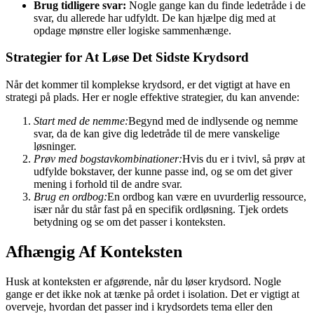
Brug tidligere svar:
Nogle gange kan du finde ledetråde i de
svar, du allerede har udfyldt. De kan hjælpe dig med at
opdage mønstre eller logiske sammenhænge.
Strategier for At Løse Det Sidste Krydsord
Når det kommer til komplekse krydsord, er det vigtigt at have en
strategi på plads. Her er nogle effektive strategier, du kan anvende:
Start med de nemme:
Begynd med de indlysende og nemme
svar, da de kan give dig ledetråde til de mere vanskelige
løsninger.
Prøv med bogstavkombinationer:
Hvis du er i tvivl, så prøv at
udfylde bokstaver, der kunne passe ind, og se om det giver
mening i forhold til de andre svar.
Brug en ordbog:
En ordbog kan være en uvurderlig ressource,
især når du står fast på en specifik ordløsning. Tjek ordets
betydning og se om det passer i konteksten.
Afhængig Af Konteksten
Husk at konteksten er afgørende, når du løser krydsord. Nogle
gange er det ikke nok at tænke på ordet i isolation. Det er vigtigt at
overveje, hvordan det passer ind i krydsordets tema eller den