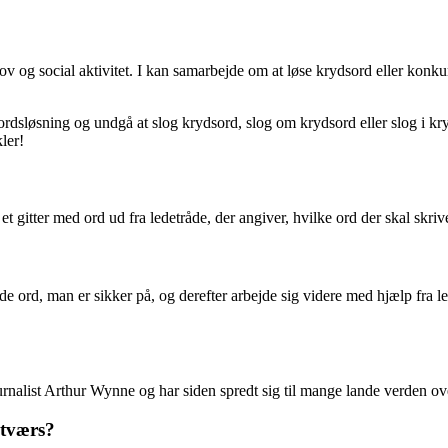
sjov og social aktivitet. I kan samarbejde om at løse krydsord eller konku
dsløsning og undgå at slog krydsord, slog om krydsord eller slog i kryd
ler!
et gitter med ord ud fra ledetråde, der angiver, hvilke ord der skal skriv
d de ord, man er sikker på, og derefter arbejde sig videre med hjælp fra 
e journalist Arthur Wynne og har siden spredt sig til mange lande verden
 tværs?