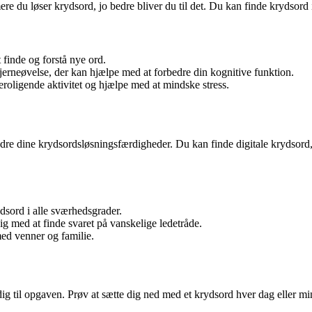
 du løser krydsord, jo bedre bliver du til det. Du kan finde krydsord i
 finde og forstå nye ord.
erneøvelse, der kan hjælpe med at forbedre din kognitive funktion.
roligende aktivitet og hjælpe med at mindske stress.
rbedre dine krydsordsløsningsfærdigheder. Du kan finde digitale krydsor
sord i alle sværhedsgrader.
g med at finde svaret på vanskelige ledetråde.
ed venner og familie.
re dig til opgaven. Prøv at sætte dig ned med et krydsord hver dag eller 