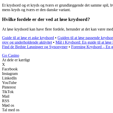
Et krydsord og et kryds og tværs er grundlæggende det samme spil, hv
mens kryds og tværs er den danske variant.
Hvilke fordele er der ved at løse krydsord?
At løse krydsord kan have flere fordele, herunder at det kan være med
Guide til at løse et aske krydsord
•
Guiden til at løse passende krydso
sjov og underholdende aktivitet
•
Mål i Krydsord: En guide til at løs
Find de Bedste Løsninger og Synonymer
•
Forening Krydsord – En gu
Go Casino
At dele er kærligt
X
Facebook
Instagram
LinkedIn
YouTube
Pinterest
TikTok
Mail
RSS
Mød os
Tal med os