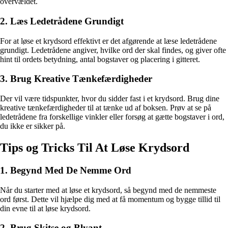
overvældet.
2. Læs Ledetrådene Grundigt
For at løse et krydsord effektivt er det afgørende at læse ledetrådene
grundigt. Ledetrådene angiver, hvilke ord der skal findes, og giver ofte
hint til ordets betydning, antal bogstaver og placering i gitteret.
3. Brug Kreative Tænkefærdigheder
Der vil være tidspunkter, hvor du sidder fast i et krydsord. Brug dine
kreative tænkefærdigheder til at tænke ud af boksen. Prøv at se på
ledetrådene fra forskellige vinkler eller forsøg at gætte bogstaver i ord,
du ikke er sikker på.
Tips og Tricks Til At Løse Krydsord
1. Begynd Med De Nemme Ord
Når du starter med at løse et krydsord, så begynd med de nemmeste
ord først. Dette vil hjælpe dig med at få momentum og bygge tillid til
din evne til at løse krydsord.
2. Brug Skitse og Blyant