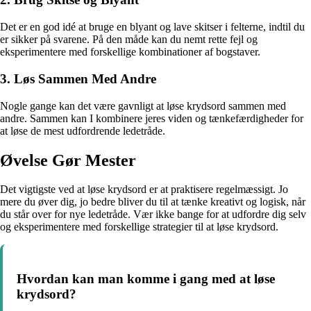
Det er en god idé at bruge en blyant og lave skitser i felterne, indtil du
er sikker på svarene. På den måde kan du nemt rette fejl og
eksperimentere med forskellige kombinationer af bogstaver.
3. Løs Sammen Med Andre
Nogle gange kan det være gavnligt at løse krydsord sammen med
andre. Sammen kan I kombinere jeres viden og tænkefærdigheder for
at løse de mest udfordrende ledetråde.
Øvelse Gør Mester
Det vigtigste ved at løse krydsord er at praktisere regelmæssigt. Jo
mere du øver dig, jo bedre bliver du til at tænke kreativt og logisk, når
du står over for nye ledetråde. Vær ikke bange for at udfordre dig selv
og eksperimentere med forskellige strategier til at løse krydsord.
Hvordan kan man komme i gang med at løse
krydsord?