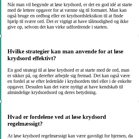
Når man vil begynde at løse krydsord, er det en god idé at starte
med de lettere opgaver for at vænne sig til formatet. Man kan
også bruge en ordbog eller en krydsordsleksikon til at finde
hjælp til svære ord. Det er vigtigt at have tålmodighed og ikke
give op, selvom det kan virke udfordrende i starten.
Hvilke strategier kan man anvende for at løse
krydsord effektivt?
En god strategi til at løse krydsord er at starte med de ord, man
er sikker på, og derefter arbejde sig fremad. Det kan også være
en fordel at se efter ledetråde i krydsordets titel eller i de enkelte
opgaver. Desuden kan det være nyttigt at have kendskab til
almindelige krydsordsord og deres betydning.
Hvad er fordelene ved at løse krydsord
regelmæssigt?
At løse krydsord regelmæssigt kan være gavnligt for hjernen, da