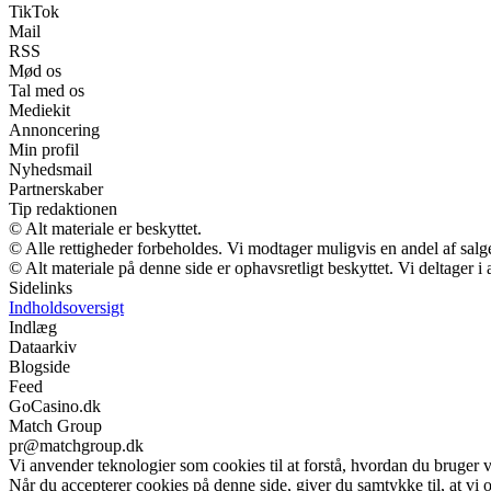
TikTok
Mail
RSS
Mød os
Tal med os
Mediekit
Annoncering
Min profil
Nyhedsmail
Partnerskaber
Tip redaktionen
© Alt materiale er beskyttet.
© Alle rettigheder forbeholdes. Vi modtager muligvis en andel af salge
© Alt materiale på denne side er ophavsretligt beskyttet. Vi deltager 
Sidelinks
Indholdsoversigt
Indlæg
Dataarkiv
Blogside
Feed
GoCasino.dk
Match Group
pr@matchgroup.dk
Vi anvender teknologier som cookies til at forstå, hvordan du bruger vor
Når du accepterer cookies på denne side, giver du samtykke til, at vi 