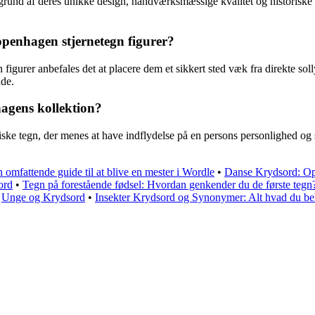
grund af deres unikke design, håndværksmæssige kvalitet og historisk
penhagen stjernetegn figurer?
gurer anbefales det at placere dem et sikkert sted væk fra direkte solly
ade.
agens kollektion?
ske tegn, der menes at have indflydelse på en persons personlighed og 
omfattende guide til at blive en mester i Wordle
•
Danse Krydsord: Op
ord
•
Tegn på forestående fødsel: Hvordan genkender du de første tegn
•
Unge og Krydsord
•
Insekter Krydsord og Synonymer: Alt hvad du beh