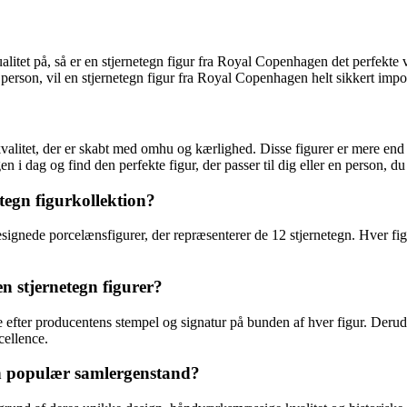
litet på, så er en stjernetegn figur fra Royal Copenhagen det perfekte v
g person, vil en stjernetegn figur fra Royal Copenhagen helt sikkert imp
alitet, der er skabt med omhu og kærlighed. Disse figurer er mere end b
 i dag og find den perfekte figur, der passer til dig eller en person, du
egn figurkollektion?
ignede porcelænsfigurer, der repræsenterer de 12 stjernetegn. Hver figu
 stjernetegn figurer?
 efter producentens stempel og signatur på bunden af hver figur. Derudov
cellence.
en populær samlergenstand?