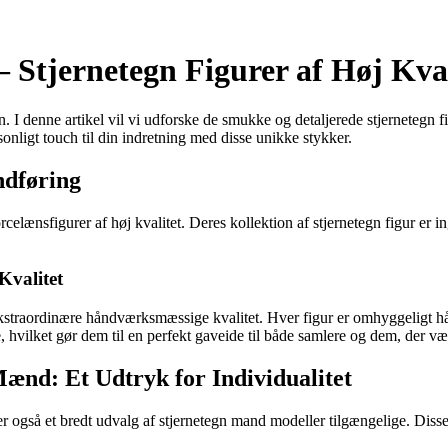
 Stjernetegn Figurer af Høj Kval
 I denne artikel vil vi udforske de smukke og detaljerede stjernetegn
onligt touch til din indretning med disse unikke stykker.
ndføring
elænsfigurer af høj kvalitet. Deres kollektion af stjernetegn figur er
Kvalitet
kstraordinære håndværksmæssige kvalitet. Hver figur er omhyggeligt hån
 hvilket gør dem til en perfekt gaveide til både samlere og dem, der vær
ænd: Et Udtryk for Individualitet
r også et bredt udvalg af stjernetegn mand modeller tilgængelige. Disse