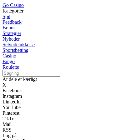
Go Casino
Kategorier
Spil
Feedback
Bonus
Strategier
Nyheder
Selvudelukkelse
Sportsbetting
Casino
Bingo
Roulette
At dele er kærligt
X
Facebook
Instagram
LinkedIn
YouTube
Pinterest
TikTok
Mail
RSS
Log på