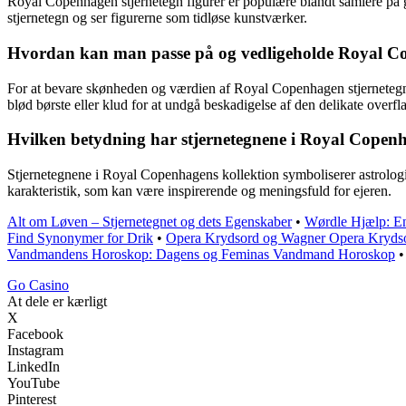
Royal Copenhagen stjernetegn figurer er populære blandt samlere på 
stjernetegn og ser figurerne som tidløse kunstværker.
Hvordan kan man passe på og vedligeholde Royal Co
For at bevare skønheden og værdien af Royal Copenhagen stjernetegn fi
blød børste eller klud for at undgå beskadigelse af den delikate overfl
Hvilken betydning har stjernetegnene i Royal Copenh
Stjernetegnene i Royal Copenhagens kollektion symboliserer astrologi
karakteristik, som kan være inspirerende og meningsfuld for ejeren.
Alt om Løven – Stjernetegnet og dets Egenskaber
•
Wørdle Hjælp: En 
Find Synonymer for Drik
•
Opera Krydsord og Wagner Opera Kryds
Vandmandens Horoskop: Dagens og Feminas Vandmand Horoskop
Go Casino
At dele er kærligt
X
Facebook
Instagram
LinkedIn
YouTube
Pinterest