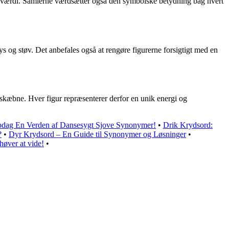
e værdi. Samlerne værdsætter også den symbolske betydning bag hvert
s og støv. Det anbefales også at rengøre figurerne forsigtigt med en
skæbne. Hver figur repræsenterer derfor en unik energi og
dag En Verden af Dansesygt Sjove Synonymer!
•
Drik Krydsord:
?
•
Dyr Krydsord – En Guide til Synonymer og Løsninger
•
øver at vide!
•