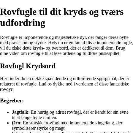
Rovfugle til dit kryds og tværs
udfordring
Rovfugle er imponerende og majestætiske dyr, der fanger deres bytte
med præcision og styrke. Hvis du er en fan af disse imponerende fugle,
vil du elske dette kryds- og tværsord, der er dedikeret til dem. Brug
dine viden om rovfugle til at løse ordene og fuldføre puslespillet.
Rovfugl Krydsord
Her finder du en række spændende og udfordrende spørgsmål, der er
relateret til rovfugle. Lad os dykke ned i verdenen af disse fantastiske
rovdyr:
Begreber:
Jagtfalk:
En hurtig og adræt rovfugl, der er kendt for sin evne
til at fange bytte i luften.
Ørn:
En storslået rovfugl med imponerende vingefang, der
symboliserer styrke og magt.