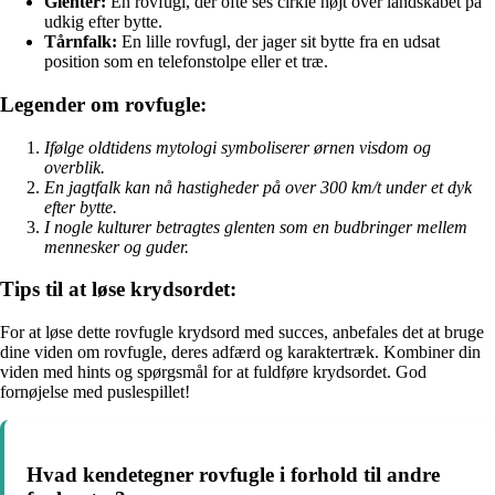
Glenter:
En rovfugl, der ofte ses cirkle højt over landskabet på
udkig efter bytte.
Tårnfalk:
En lille rovfugl, der jager sit bytte fra en udsat
position som en telefonstolpe eller et træ.
Legender om rovfugle:
Ifølge oldtidens mytologi symboliserer ørnen visdom og
overblik.
En jagtfalk kan nå hastigheder på over 300 km/t under et dyk
efter bytte.
I nogle kulturer betragtes glenten som en budbringer mellem
mennesker og guder.
Tips til at løse krydsordet:
For at løse dette rovfugle krydsord med succes, anbefales det at bruge
dine viden om rovfugle, deres adfærd og karaktertræk. Kombiner din
viden med hints og spørgsmål for at fuldføre krydsordet. God
fornøjelse med puslespillet!
Hvad kendetegner rovfugle i forhold til andre