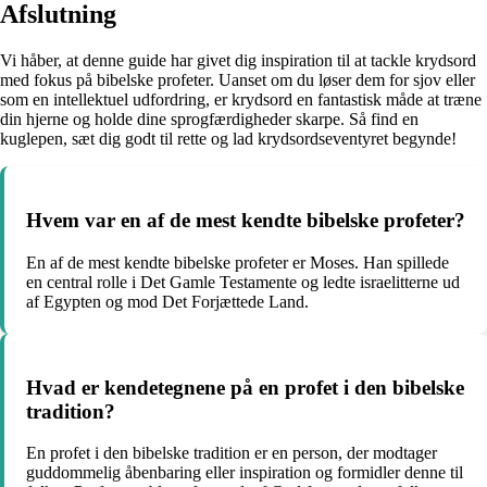
Afslutning
Vi håber, at denne guide har givet dig inspiration til at tackle krydsord
med fokus på bibelske profeter. Uanset om du løser dem for sjov eller
som en intellektuel udfordring, er krydsord en fantastisk måde at træne
din hjerne og holde dine sprogfærdigheder skarpe. Så find en
kuglepen, sæt dig godt til rette og lad krydsordseventyret begynde!
Hvem var en af de mest kendte bibelske profeter?
En af de mest kendte bibelske profeter er Moses. Han spillede
en central rolle i Det Gamle Testamente og ledte israelitterne ud
af Egypten og mod Det Forjættede Land.
Hvad er kendetegnene på en profet i den bibelske
tradition?
En profet i den bibelske tradition er en person, der modtager
guddommelig åbenbaring eller inspiration og formidler denne til