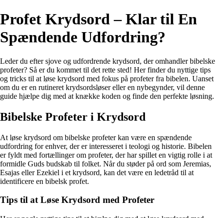
Profet Krydsord – Klar til En
Spændende Udfordring?
Leder du efter sjove og udfordrende krydsord, der omhandler bibelske
profeter? Så er du kommet til det rette sted! Her finder du nyttige tips
og tricks til at løse krydsord med fokus på profeter fra bibelen. Uanset
om du er en rutineret krydsordsløser eller en nybegynder, vil denne
guide hjælpe dig med at knække koden og finde den perfekte løsning.
Bibelske Profeter i Krydsord
At løse krydsord om bibelske profeter kan være en spændende
udfordring for enhver, der er interesseret i teologi og historie. Bibelen
er fyldt med fortællinger om profeter, der har spillet en vigtig rolle i at
formidle Guds budskab til folket. Når du støder på ord som Jeremias,
Esajas eller Ezekiel i et krydsord, kan det være en ledetråd til at
identificere en bibelsk profet.
Tips til at Løse Krydsord med Profeter