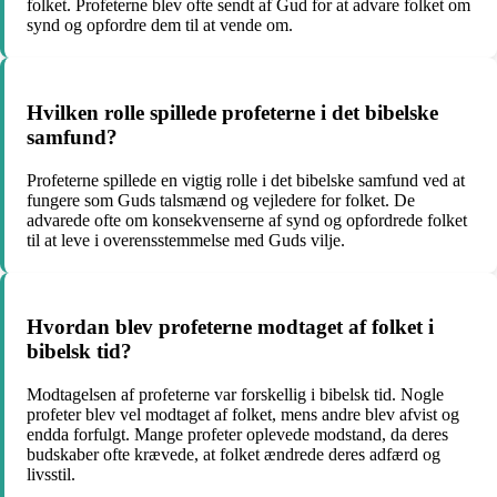
folket. Profeterne blev ofte sendt af Gud for at advare folket om
synd og opfordre dem til at vende om.
Hvilken rolle spillede profeterne i det bibelske
samfund?
Profeterne spillede en vigtig rolle i det bibelske samfund ved at
fungere som Guds talsmænd og vejledere for folket. De
advarede ofte om konsekvenserne af synd og opfordrede folket
til at leve i overensstemmelse med Guds vilje.
Hvordan blev profeterne modtaget af folket i
bibelsk tid?
Modtagelsen af profeterne var forskellig i bibelsk tid. Nogle
profeter blev vel modtaget af folket, mens andre blev afvist og
endda forfulgt. Mange profeter oplevede modstand, da deres
budskaber ofte krævede, at folket ændrede deres adfærd og
livsstil.