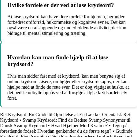
Hvilke fordele er der ved at løse krydsord?
At løse krydsord kan have flere fordele for hjernen, herunder
forbedret ordforråd, hukommelse og kognitive evner. Det kan
også være en afslappende og underholdende aktivitet, der kan
bidrage til mental stimulering og træning.
Hvordan kan man finde hjælp til at løse
krydsord?
Hvis man sidder fast med et krydsord, kan man benytte sig af
online krydsordsløsere, ordbøger eller krydsords-apps, der kan
hjælpe med at finde de rette svar. Det er dog vigtigt at huske, at
det bedste udbytte opnås ved at forsøge at løse krydsordet selv
først.
Ret Krydsord: En Guide til Oprettelse af En Lækker Orientalsk Ret
Krydsord
•
Svamp Krydsord: Find de Bedste Svamp Synonymer til
Dansk Svamp Krydsord
•
Hvad Hjælper Mod Kvalme?
•
Tegn på
forestående fødsel: Hvordan genkender du de første tegn?
•
Gudinde
Krydsord: Find Svaret på Dine Krydsordspuslespil
•
Busk Krydsord