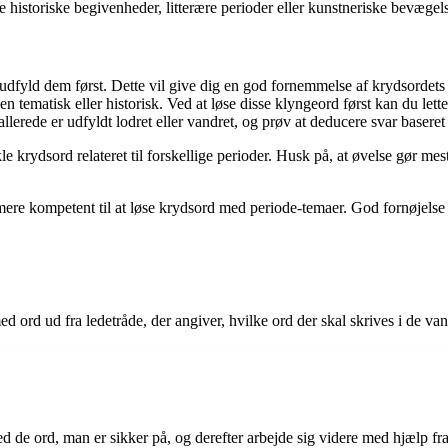
istoriske begivenheder, litterære perioder eller kunstneriske bevægelser
udfyld dem først. Dette vil give dig en god fornemmelse af krydsordets
 tematisk eller historisk. Ved at løse disse klyngeord først kan du lett
allerede er udfyldt lodret eller vandret, og prøv at deducere svar baseret
 krydsord relateret til forskellige perioder. Husk på, at øvelse gør meste
g mere kompetent til at løse krydsord med periode-temaer. God fornøjelse
 ord ud fra ledetråde, der angiver, hvilke ord der skal skrives i de vandr
med de ord, man er sikker på, og derefter arbejde sig videre med hjælp f