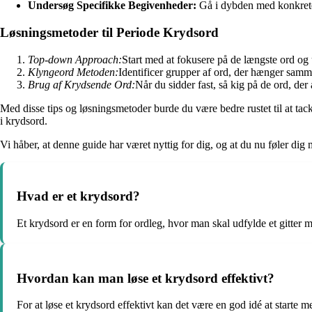
Undersøg Specifikke Begivenheder:
Gå i dybden med konkrete h
Løsningsmetoder til Periode Krydsord
Top-down Approach:
Start med at fokusere på de længste ord og 
Klyngeord Metoden:
Identificer grupper af ord, der hænger sammen
Brug af Krydsende Ord:
Når du sidder fast, så kig på de ord, der 
Med disse tips og løsningsmetoder burde du være bedre rustet til at tackle
i krydsord.
Vi håber, at denne guide har været nyttig for dig, og at du nu føler di
Hvad er et krydsord?
Et krydsord er en form for ordleg, hvor man skal udfylde et gitter med
Hvordan kan man løse et krydsord effektivt?
For at løse et krydsord effektivt kan det være en god idé at starte 