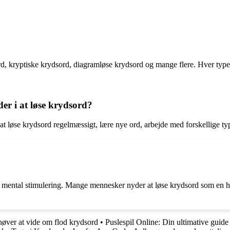
rd, kryptiske krydsord, diagramløse krydsord og mange flere. Hver type
r i at løse krydsord?
at løse krydsord regelmæssigt, lære nye ord, arbejde med forskellige t
g mental stimulering. Mange mennesker nyder at løse krydsord som en 
høver at vide om flod krydsord
•
Puslespil Online: Din ultimative guide t