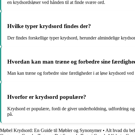
en krydsordsløser ved hånden til at finde svære ord.
Hvilke typer krydsord findes der?
Der findes forskellige typer krydsord, herunder almindelige krydso
Hvordan kan man træne og forbedre sine færdighede
Man kan træne og forbedre sine færdigheder i at løse krydsord ved 
Hvorfor er krydsord populære?
Krydsord er populære, fordi de giver underholdning, udfordring o
på.
Møbel Krydsord: En Guide til Møbler og Synonymer
•
Alt hvad du be