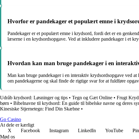
Hvorfor er pandekager et populært emne i krydsor
Pandekager er et populært emne i krydsord, fordi det er en genke
læserne i en krydsordsopgave. Ved at inkludere pandekager i et 
Hvordan kan man bruge pandekager i en interakti
Man kan bruge pandekager i en interaktiv krydsordsopgave ved at la
om pandekagerne og skal finde de rigtige svar for at fuldføre opg
Udråb krydsord: Løsninger og tips
•
Tegn og Gæt Online
•
Frugt Kry
børn
•
Bibelnavne til krydsord: En guide til bibelske navne og deres 
Kinesiske Stjernetegn: Find Din Skæbne
•
Go Casino
At dele er kærligt
X
Facebook
Instagram
LinkedIn
YouTube
Pin
Mød os