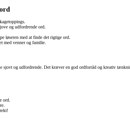
ord
ekagetoppings.
 sjove og udfordrende ord.
lpe løseren med at finde det rigtige ord.
et med venner og familie.
e sjovt og udfordrende. Det kræver en god ordforråd og kreativ tænkni
e ord.
re.
rekt!