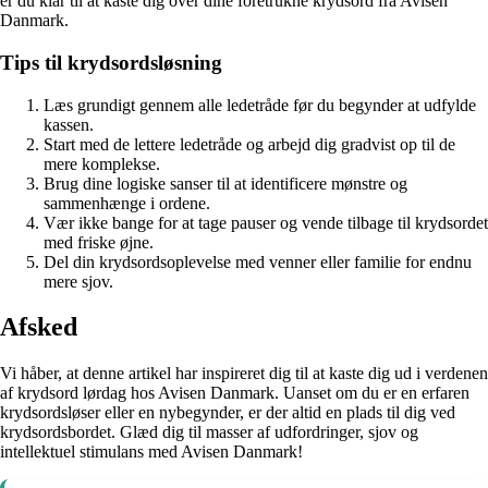
er du klar til at kaste dig over dine foretrukne krydsord fra Avisen
Danmark.
Tips til krydsordsløsning
Læs grundigt gennem alle ledetråde før du begynder at udfylde
kassen.
Start med de lettere ledetråde og arbejd dig gradvist op til de
mere komplekse.
Brug dine logiske sanser til at identificere mønstre og
sammenhænge i ordene.
Vær ikke bange for at tage pauser og vende tilbage til krydsordet
med friske øjne.
Del din krydsordsoplevelse med venner eller familie for endnu
mere sjov.
Afsked
Vi håber, at denne artikel har inspireret dig til at kaste dig ud i verdenen
af krydsord lørdag hos Avisen Danmark. Uanset om du er en erfaren
krydsordsløser eller en nybegynder, er der altid en plads til dig ved
krydsordsbordet. Glæd dig til masser af udfordringer, sjov og
intellektuel stimulans med Avisen Danmark!