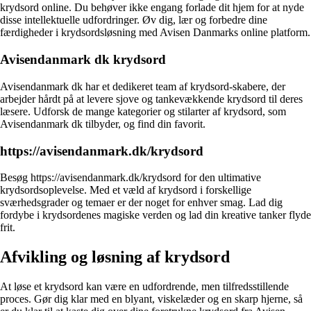
krydsord online. Du behøver ikke engang forlade dit hjem for at nyde
disse intellektuelle udfordringer. Øv dig, lær og forbedre dine
færdigheder i krydsordsløsning med Avisen Danmarks online platform.
Avisendanmark dk krydsord
Avisendanmark dk har et dedikeret team af krydsord-skabere, der
arbejder hårdt på at levere sjove og tankevækkende krydsord til deres
læsere. Udforsk de mange kategorier og stilarter af krydsord, som
Avisendanmark dk tilbyder, og find din favorit.
https://avisendanmark.dk/krydsord
Besøg https://avisendanmark.dk/krydsord for den ultimative
krydsordsoplevelse. Med et væld af krydsord i forskellige
sværhedsgrader og temaer er der noget for enhver smag. Lad dig
fordybe i krydsordenes magiske verden og lad din kreative tanker flyde
frit.
Afvikling og løsning af krydsord
At løse et krydsord kan være en udfordrende, men tilfredsstillende
proces. Gør dig klar med en blyant, viskelæder og en skarp hjerne, så