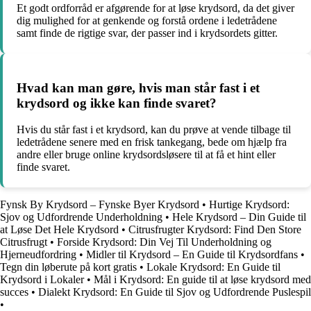
Et godt ordforråd er afgørende for at løse krydsord, da det giver
dig mulighed for at genkende og forstå ordene i ledetrådene
samt finde de rigtige svar, der passer ind i krydsordets gitter.
Hvad kan man gøre, hvis man står fast i et
krydsord og ikke kan finde svaret?
Hvis du står fast i et krydsord, kan du prøve at vende tilbage til
ledetrådene senere med en frisk tankegang, bede om hjælp fra
andre eller bruge online krydsordsløsere til at få et hint eller
finde svaret.
Fynsk By Krydsord – Fynske Byer Krydsord
•
Hurtige Krydsord:
Sjov og Udfordrende Underholdning
•
Hele Krydsord – Din Guide til
at Løse Det Hele Krydsord
•
Citrusfrugter Krydsord: Find Den Store
Citrusfrugt
•
Forside Krydsord: Din Vej Til Underholdning og
Hjerneudfordring
•
Midler til Krydsord – En Guide til Krydsordfans
•
Tegn din løberute på kort gratis
•
Lokale Krydsord: En Guide til
Krydsord i Lokaler
•
Mål i Krydsord: En guide til at løse krydsord med
succes
•
Dialekt Krydsord: En Guide til Sjov og Udfordrende Puslespil
•