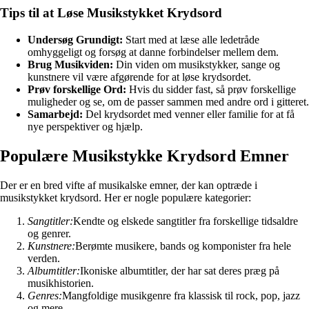
Tips til at Løse Musikstykket Krydsord
Undersøg Grundigt:
Start med at læse alle ledetråde
omhyggeligt og forsøg at danne forbindelser mellem dem.
Brug Musikviden:
Din viden om musikstykker, sange og
kunstnere vil være afgørende for at løse krydsordet.
Prøv forskellige Ord:
Hvis du sidder fast, så prøv forskellige
muligheder og se, om de passer sammen med andre ord i gitteret.
Samarbejd:
Del krydsordet med venner eller familie for at få
nye perspektiver og hjælp.
Populære Musikstykke Krydsord Emner
Der er en bred vifte af musikalske emner, der kan optræde i
musikstykket krydsord. Her er nogle populære kategorier:
Sangtitler:
Kendte og elskede sangtitler fra forskellige tidsaldre
og genrer.
Kunstnere:
Berømte musikere, bands og komponister fra hele
verden.
Albumtitler:
Ikoniske albumtitler, der har sat deres præg på
musikhistorien.
Genres:
Mangfoldige musikgenre fra klassisk til rock, pop, jazz
og mere.