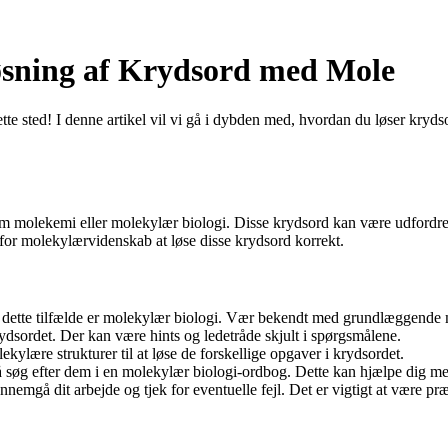
øsning af Krydsord med Mole
ette sted! I denne artikel vil vi gå i dybden med, hvordan du løser kry
g om molekemi eller molekylær biologi. Disse krydsord kan være udford
 for molekylærvidenskab at løse disse krydsord korrekt.
i dette tilfælde er molekylær biologi. Vær bekendt med grundlæggende
dsordet. Der kan være hints og ledetråde skjult i spørgsmålene.
lære strukturer til at løse de forskellige opgaver i krydsordet.
å søg efter dem i en molekylær biologi-ordbog. Dette kan hjælpe dig med
nemgå dit arbejde og tjek for eventuelle fejl. Det er vigtigt at være præ