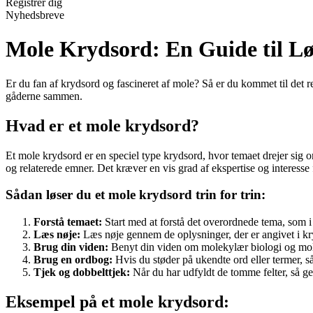
Registrér dig
Nyhedsbreve
Mole Krydsord: En Guide til L
Er du fan af krydsord og fascineret af mole? Så er du kommet til det r
gåderne sammen.
Hvad er et mole krydsord?
Et mole krydsord er en speciel type krydsord, hvor temaet drejer si
og relaterede emner. Det kræver en vis grad af ekspertise og interesse
Sådan løser du et mole krydsord trin for trin:
Forstå temaet:
Start med at forstå det overordnede tema, som 
Læs nøje:
Læs nøje gennem de oplysninger, der er angivet i kry
Brug din viden:
Benyt din viden om molekylær biologi og moleky
Brug en ordbog:
Hvis du støder på ukendte ord eller termer, s
Tjek og dobbelttjek:
Når du har udfyldt de tomme felter, så gen
Eksempel på et mole krydsord: