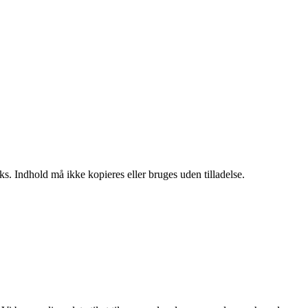
ks. Indhold må ikke kopieres eller bruges uden tilladelse.