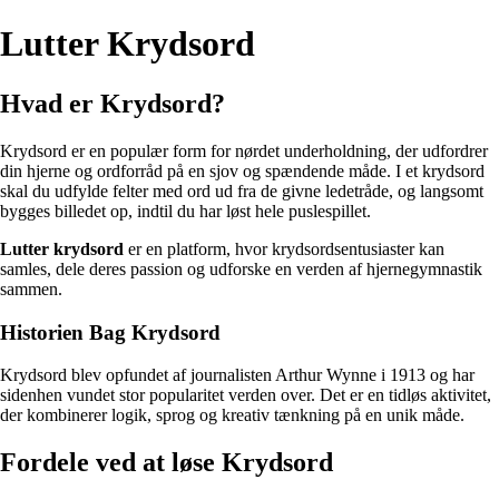
Lutter Krydsord
Hvad er Krydsord?
Krydsord er en populær form for nørdet underholdning, der udfordrer
din hjerne og ordforråd på en sjov og spændende måde. I et krydsord
skal du udfylde felter med ord ud fra de givne ledetråde, og langsomt
bygges billedet op, indtil du har løst hele puslespillet.
Lutter krydsord
er en platform, hvor krydsordsentusiaster kan
samles, dele deres passion og udforske en verden af hjernegymnastik
sammen.
Historien Bag Krydsord
Krydsord blev opfundet af journalisten Arthur Wynne i 1913 og har
sidenhen vundet stor popularitet verden over. Det er en tidløs aktivitet,
der kombinerer logik, sprog og kreativ tænkning på en unik måde.
Fordele ved at løse Krydsord