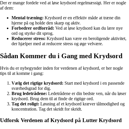
Der er mange fordele ved at løse krydsord regelmæssigt. Her er nogle
af dem:
Mental træning:
Krydsord er en effektiv måde at træne din
hjerne på og holde den skarp og aktiv.
Forbedrer ordforråd:
Ved at løse krydsord kan du lære nye
ord og styrke dit sprog.
Reducerer stress:
Krydsord kan være en beroligende aktivitet,
der hjælper med at reducere stress og øge velvære.
Sådan Kommer du i Gang med Krydsord
Hvis du er nybegynder inden for verdenen af krydsord, er her nogle
tips til at komme i gang:
Vælg det rigtige krydsord:
Start med krydsord i en passende
sværhedsgrad for dig.
Brug ledetrådene:
Ledetrådene er din bedste ven, når du løser
krydsord. Brug dem til at finde de rigtige ord.
Tag det roligt:
Løsning af et krydsord kræver tålmodighed og
koncentration. Tag det skridt for skridt.
Udforsk Verdenen af Krydsord på Lutter Krydsord