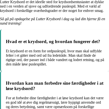
Lutter Krydsord er det ideelle sted for krydsordsentusiaster at dykke
ned i en verden af sjove og udfordrende puslespil. Med et væld af
krydsord i forskellige sværhedsgrader er der noget for enhver smag.
Så gå på opdagelse på Lutter Krydsord i dag og lad din hjerne få en
sund træning!
Hvad er et krydsord, og hvordan fungerer det?
Et krydsord er en form for ordpuslespil, hvor man skal udfylde
felter i et gitter med ord ud fra ledetråde. Man skal finde de
rigtige ord, der passer ind i både vandret og lodret retning, og på
den måde løse puslespillet.
Hvordan kan man forbedre sine færdigheder i at
løse krydsord?
For at forbedre dine færdigheder i at løse krydsord kan det være
en god idé at øve dig regelmæssigt, lære hyppigt anvendte ord
og deres betydning, samt være opmærksom på forskellige