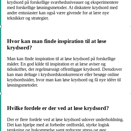
krydsord på forskellige sværhedsniveauer og eksperimentere
med forskellige løsningsmetoder. At diskutere krydsord med
andre entusiaster kan også være givende for at lære nye
teknikker og strategier.
Hvor kan man finde inspiration til at løse
krydsord?
Man kan finde inspiration til at løse krydsord på forskellige
måder. En god kilde til inspiration er at læse aviser og
tidsskrifter, der regelmæssigt offentliggør krydsord. Derudover
kan man deltage i krydsordskonkurrencer eller besøge online
krydsordssider, hvor man kan løse krydsord og få nye idéer til
løsningsmetoder.
Hvilke fordele er der ved at løse krydsord?
Der er flere fordele ved at løse krydsord udover underholdning.
Det kan hjælpe med at forbedre ordforråd, styrke logisk
tænkning og hukommelse samt reducere stress og øge