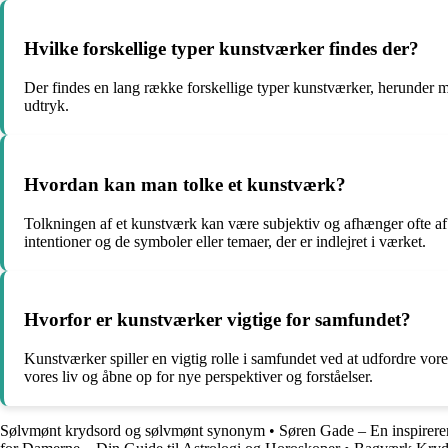
Hvilke forskellige typer kunstværker findes der?
Der findes en lang række forskellige typer kunstværker, herunder ma
udtryk.
Hvordan kan man tolke et kunstværk?
Tolkningen af et kunstværk kan være subjektiv og afhænger ofte af 
intentioner og de symboler eller temaer, der er indlejret i værket.
Hvorfor er kunstværker vigtige for samfundet?
Kunstværker spiller en vigtig rolle i samfundet ved at udfordre vore
vores liv og åbne op for nye perspektiver og forståelser.
Sølvmønt krydsord og sølvmønt synonym
•
Søren Gade – En inspirere