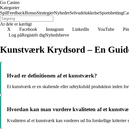
Go Casino
Kategorier
Spil
Feedback
Bonus
Strategier
Nyheder
Selvudelukkelse
Sportsbetting
Ca
At dele er kærligt
X
Facebook
Instagram
LinkedIn
YouTube
Pin
Log på
Registrér dig
Nyhedsbreve
Kunstværk Krydsord – En Guide
Hvad er definitionen af et kunstværk?
Et kunstværk er en skabende eller udtryksfuld produktion inden for k
Hvordan kan man vurdere kvaliteten af et kunstv
Kvaliteten af et kunstværk kan vurderes ud fra forskellige kriterie