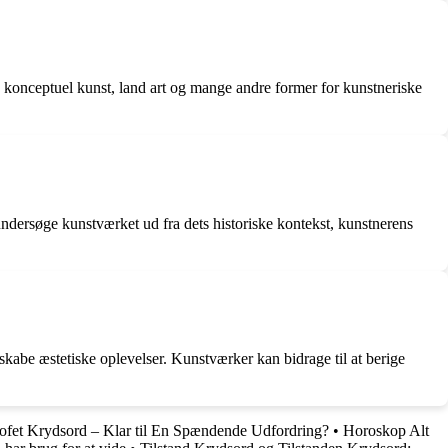
t, konceptuel kunst, land art og mange andre former for kunstneriske
ndersøge kunstværket ud fra dets historiske kontekst, kunstnerens
 skabe æstetiske oplevelser. Kunstværker kan bidrage til at berige
ofet Krydsord – Klar til En Spændende Udfordring?
•
Horoskop Alt