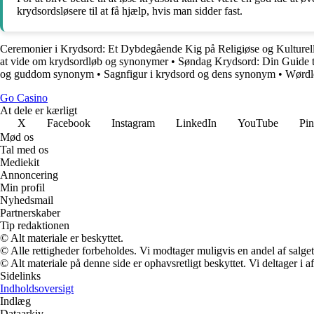
krydsordsløsere til at få hjælp, hvis man sidder fast.
Ceremonier i Krydsord: Et Dybdegående Kig på Religiøse og Kulturel
at vide om krydsordløb og synonymer
•
Søndag Krydsord: Din Guide t
og guddom synonym
•
Sagnfigur i krydsord og dens synonym
•
Wørdle
Go Casino
At dele er kærligt
X
Facebook
Instagram
LinkedIn
YouTube
Pin
Mød os
Tal med os
Mediekit
Annoncering
Min profil
Nyhedsmail
Partnerskaber
Tip redaktionen
© Alt materiale er beskyttet.
© Alle rettigheder forbeholdes. Vi modtager muligvis en andel af salget,
© Alt materiale på denne side er ophavsretligt beskyttet. Vi deltager i 
Sidelinks
Indholdsoversigt
Indlæg
Dataarkiv