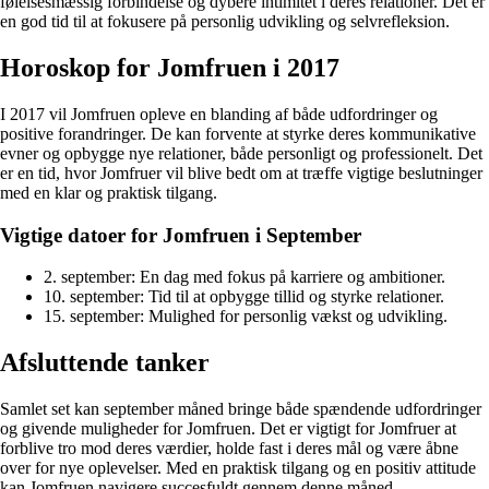
følelsesmæssig forbindelse og dybere intimitet i deres relationer. Det er
en god tid til at fokusere på personlig udvikling og selvrefleksion.
Horoskop for Jomfruen i 2017
I 2017 vil Jomfruen opleve en blanding af både udfordringer og
positive forandringer. De kan forvente at styrke deres kommunikative
evner og opbygge nye relationer, både personligt og professionelt. Det
er en tid, hvor Jomfruer vil blive bedt om at træffe vigtige beslutninger
med en klar og praktisk tilgang.
Vigtige datoer for Jomfruen i September
2. september: En dag med fokus på karriere og ambitioner.
10. september: Tid til at opbygge tillid og styrke relationer.
15. september: Mulighed for personlig vækst og udvikling.
Afsluttende tanker
Samlet set kan september måned bringe både spændende udfordringer
og givende muligheder for Jomfruen. Det er vigtigt for Jomfruer at
forblive tro mod deres værdier, holde fast i deres mål og være åbne
over for nye oplevelser. Med en praktisk tilgang og en positiv attitude
kan Jomfruen navigere succesfuldt gennem denne måned.