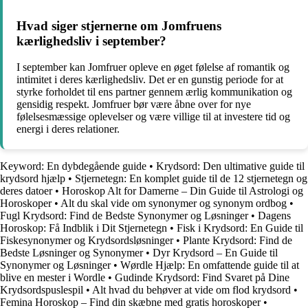
Hvad siger stjernerne om Jomfruens
kærlighedsliv i september?
I september kan Jomfruer opleve en øget følelse af romantik og
intimitet i deres kærlighedsliv. Det er en gunstig periode for at
styrke forholdet til ens partner gennem ærlig kommunikation og
gensidig respekt. Jomfruer bør være åbne over for nye
følelsesmæssige oplevelser og være villige til at investere tid og
energi i deres relationer.
Keyword: En dybdegående guide
•
Krydsord: Den ultimative guide til
krydsord hjælp
•
Stjernetegn: En komplet guide til de 12 stjernetegn og
deres datoer
•
Horoskop Alt for Damerne – Din Guide til Astrologi og
Horoskoper
•
Alt du skal vide om synonymer og synonym ordbog
•
Fugl Krydsord: Find de Bedste Synonymer og Løsninger
•
Dagens
Horoskop: Få Indblik i Dit Stjernetegn
•
Fisk i Krydsord: En Guide til
Fiskesynonymer og Krydsordsløsninger
•
Plante Krydsord: Find de
Bedste Løsninger og Synonymer
•
Dyr Krydsord – En Guide til
Synonymer og Løsninger
•
Wørdle Hjælp: En omfattende guide til at
blive en mester i Wordle
•
Gudinde Krydsord: Find Svaret på Dine
Krydsordspuslespil
•
Alt hvad du behøver at vide om flod krydsord
•
Femina Horoskop – Find din skæbne med gratis horoskoper
•