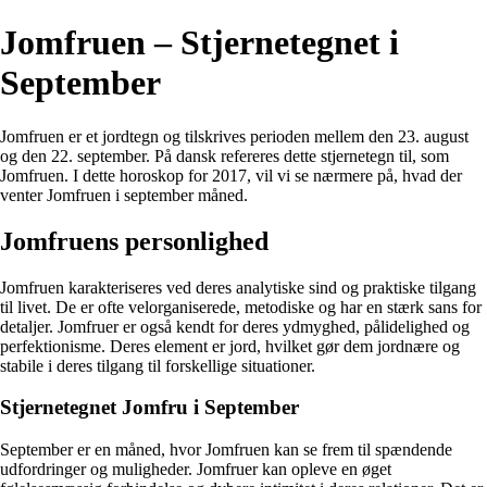
Jomfruen – Stjernetegnet i
September
Jomfruen er et jordtegn og tilskrives perioden mellem den 23. august
og den 22. september. På dansk refereres dette stjernetegn til, som
Jomfruen. I dette horoskop for 2017, vil vi se nærmere på, hvad der
venter Jomfruen i september måned.
Jomfruens personlighed
Jomfruen karakteriseres ved deres analytiske sind og praktiske tilgang
til livet. De er ofte velorganiserede, metodiske og har en stærk sans for
detaljer. Jomfruer er også kendt for deres ydmyghed, pålidelighed og
perfektionisme. Deres element er jord, hvilket gør dem jordnære og
stabile i deres tilgang til forskellige situationer.
Stjernetegnet Jomfru i September
September er en måned, hvor Jomfruen kan se frem til spændende
udfordringer og muligheder. Jomfruer kan opleve en øget