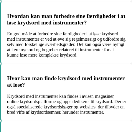
Hvordan kan man forbedre sine færdigheder i at
løse krydsord med instrumenter?
En god måde at forbedre sine færdigheder i at løse krydsord
med instrumenter er ved at øve sig regelmæssigt og udfordre sig
selv med forskellige sværhedsgrader. Det kan også være nyttigt
at lære nye ord og begreber relateret til instrumenter for at
kunne løse mere komplekse krydsord.
Hvor kan man finde krydsord med instrumenter
at løse?
Krydsord med instrumenter kan findes i aviser, magasiner,
online krydsordsplatforme og apps dedikeret til krydsord. Der er
også specialiserede krydsordsbøger og websites, der tilbyder en
bred vifte af krydsordsemner, herunder instrumenter.