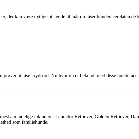
der kan være nyttige at kende til, når du løser hunderacerelaterede k
du prøver at løse krydsord. Nu hvor du er bekendt med disse hunderacer, e
mest almindelige inkluderer Labrador Retriever, Golden Retriever, Da
nethed som familiehunde.