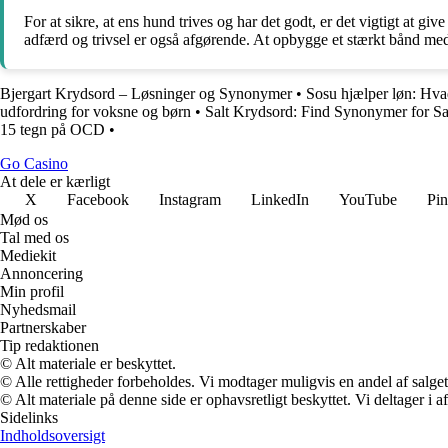
For at sikre, at ens hund trives og har det godt, er det vigtigt a
adfærd og trivsel er også afgørende. At opbygge et stærkt bånd med 
Bjergart Krydsord – Løsninger og Synonymer
•
Sosu hjælper løn: Hva
udfordring for voksne og børn
•
Salt Krydsord: Find Synonymer for Sa
15 tegn på OCD
•
Go Casino
At dele er kærligt
X
Facebook
Instagram
LinkedIn
YouTube
Pin
Mød os
Tal med os
Mediekit
Annoncering
Min profil
Nyhedsmail
Partnerskaber
Tip redaktionen
© Alt materiale er beskyttet.
© Alle rettigheder forbeholdes. Vi modtager muligvis en andel af salget,
© Alt materiale på denne side er ophavsretligt beskyttet. Vi deltager i 
Sidelinks
Indholdsoversigt