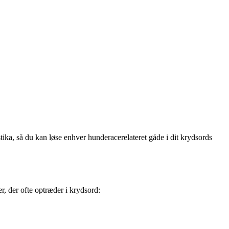
tika, så du kan løse enhver hunderacerelateret gåde i dit krydsords
r, der ofte optræder i krydsord: