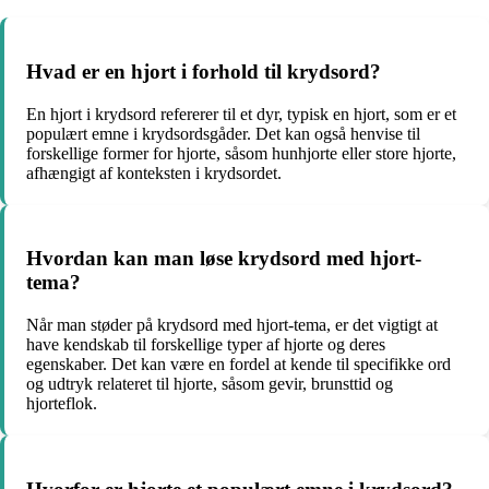
Hvad er en hjort i forhold til krydsord?
En hjort i krydsord refererer til et dyr, typisk en hjort, som er et
populært emne i krydsordsgåder. Det kan også henvise til
forskellige former for hjorte, såsom hunhjorte eller store hjorte,
afhængigt af konteksten i krydsordet.
Hvordan kan man løse krydsord med hjort-
tema?
Når man støder på krydsord med hjort-tema, er det vigtigt at
have kendskab til forskellige typer af hjorte og deres
egenskaber. Det kan være en fordel at kende til specifikke ord
og udtryk relateret til hjorte, såsom gevir, brunsttid og
hjorteflok.