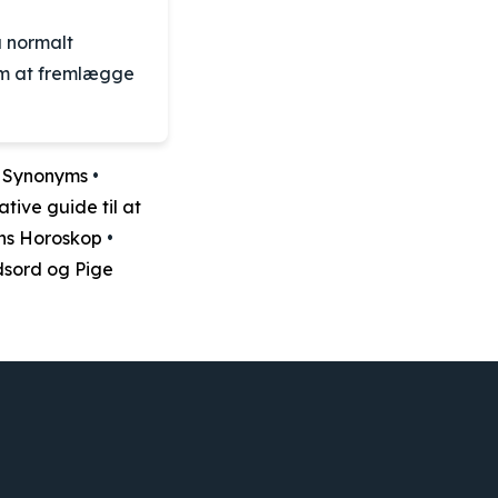
u normalt
om at fremlægge
t Synonyms
•
tive guide til at
ns Horoskop
•
dsord og Pige