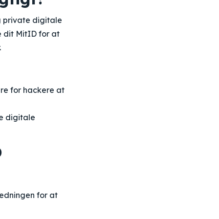
g private digitale
dit MitID for at
.
ere for hackere at
e digitale
D
ledningen for at