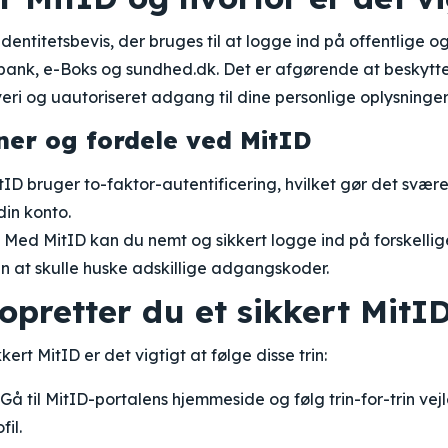
 identitetsbevis, der bruges til at logge ind på offentlige o
etbank, e-Boks og sundhed.dk. Det er afgørende at beskytte 
eri og uautoriseret adgang til dine personlige oplysninger
oner og fordele ved MitID
ID bruger to-faktor-autentificering, hvilket gør det svær
din konto.
Med MitID kan du nemt og sikkert logge ind på forskellig
n at skulle huske adskillige adgangskoder.
opretter du et sikkert MitI
kert MitID er det vigtigt at følge disse trin:
Gå til MitID-portalens hjemmeside og følg trin-for-trin vej
fil.