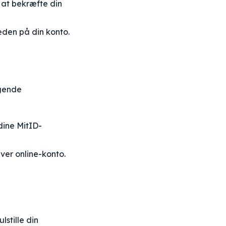
 at bekræfte din
eden på din konto.
lgende
ine MitID-
er online-konto.
lstille din