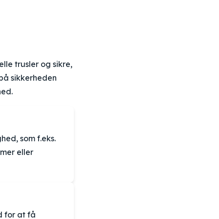
le trusler og sikre,
 på sikkerheden
hed.
hed, som f.eks.
mer eller
 for at få