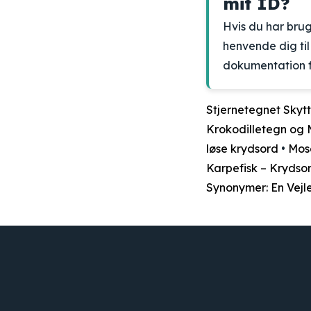
mit ID?
Hvis du har brug
henvende dig ti
dokumentation fo
Stjernetegnet Skytt
Krokodilletegn og
løse krydsord
•
Mos
Karpefisk – Kryds
Synonymer: En Vejl