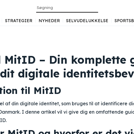
STRATEGIER
NYHEDER
SELVUDELUKKELSE
SPORTS
l MitID – Din komplette g
 dit digitale identitetsbev
ion til MitID
el af din digitale identitet, som bruges til at identificere d
 Danmark. I denne artikel vil vi give dig en omfattende gui
ID.
r MitID og hvorfor er det vi