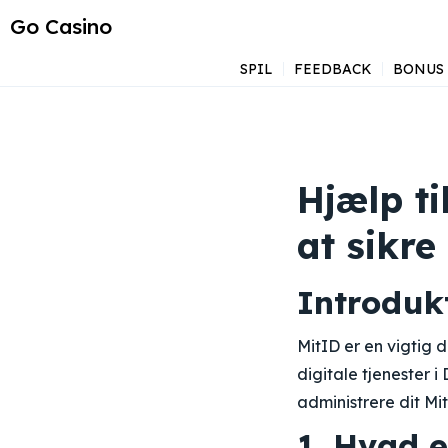
Go Casino
SPIL
FEEDBACK
BONUS
Hjælp ti
at sikre
Introdukt
MitID er en vigtig d
digitale tjenester i
administrere dit Mit
1. Hvad e