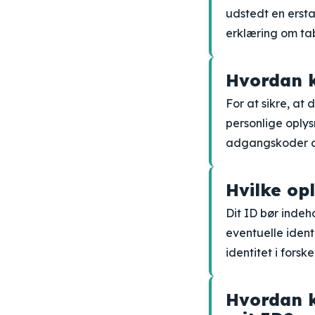
udstedt en erst
erklæring om ta
Hvordan k
For at sikre, at
personlige oply
adgangskoder og 
Hvilke op
Dit ID bør indeh
eventuelle ident
identitet i forske
Hvordan k