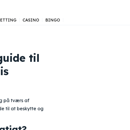
BETTING
CASINO
BINGO
uide til
is
ig på tværs af
de til at beskytte og
gtigt?