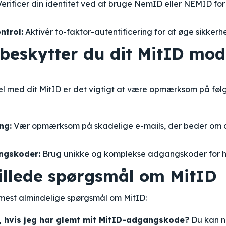
erificer din identitet ved at bruge NemID eller NEMID for
ntrol:
Aktivér to-faktor-autentificering for at øge sikkerh
 beskytter du dit MitID mod
el med dit MitID er det vigtigt at være opmærksom på fø
ng:
Vær opmærksom på skadelige e-mails, der beder om d
ngskoder:
Brug unikke og komplekse adgangskoder for hv
tillede spørgsmål om MitID
 mest almindelige spørgsmål om MitID:
, hvis jeg har glemt mit MitID-adgangskode?
Du kan nu