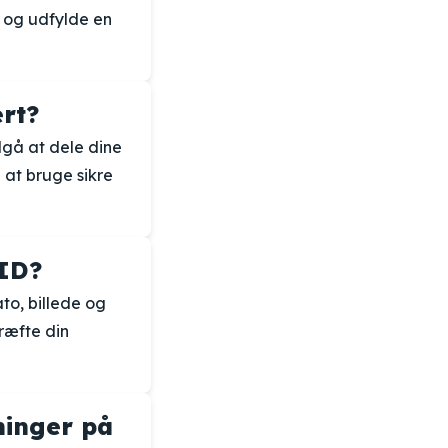
 og udfylde en
ert?
ndgå at dele dine
 at bruge sikre
 ID?
to, billede og
ræfte din
ninger på