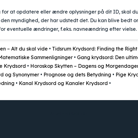
 for at opdatere eller ændre oplysninger på dit ID, skal d
l den myndighed, der har udstedt det. Du kan blive bedt 
r eventuelle ændringer, f.eks. navneændring efter vielse.
en – Alt du skal vide
•
Tidsrum Krydsord: Finding the Righ
 Matematiske Sammenligninger
•
Gang krydsord: Den ultima
e Krydsord
•
Horoskop Skytten – Dagens og Morgendage
ord og Synonymer
•
Prognose og dets Betydning
•
Pige Kry
edning
•
Kanal Krydsord og Kanaler Krydsord
•
AT DELE ER KÆRLIGT