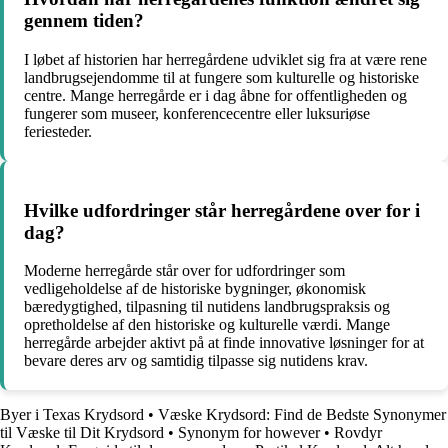
gennem tiden?
I løbet af historien har herregårdene udviklet sig fra at være rene
landbrugsejendomme til at fungere som kulturelle og historiske
centre. Mange herregårde er i dag åbne for offentligheden og
fungerer som museer, konferencecentre eller luksuriøse
feriesteder.
Hvilke udfordringer står herregårdene over for i
dag?
Moderne herregårde står over for udfordringer som
vedligeholdelse af de historiske bygninger, økonomisk
bæredygtighed, tilpasning til nutidens landbrugspraksis og
opretholdelse af den historiske og kulturelle værdi. Mange
herregårde arbejder aktivt på at finde innovative løsninger for at
bevare deres arv og samtidig tilpasse sig nutidens krav.
Byer i Texas Krydsord
•
Væske Krydsord: Find de Bedste Synonymer
til Væske til Dit Krydsord
•
Synonym for however
•
Rovdyr