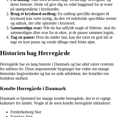
deres historie. Dette vil give dig en solid baggrund for at svare
på spørgsmålene i krydsordet.
Brug et krydsord-ordbog:
En ordbog specifikt designet til
krydsord kan være nyttig, da den vil indeholde specifikke termer
og udtryk, der ofte optræder i krydsord.
Sammenlign svar:
Når du har udfyldt nogle af felterne, skal du
sammenligne dine svar for at sikre, at de passer sammen logisk.
Tag en pause:
Hvis du sidder fast, kan det være en god idé at
tage en kort pause og vende tilbage med friske øjne.
Historien bag Herregårde
Herregårde har en lang historie i Danmark og har altid været centrum
for adelens liv. Disse imponerende bygninger har vidne om mange
historiske begivenheder og har en unik arkitektur, der fortæller om
fortidens storhed.
Kendte Herregårde i Danmark
Danmark er hjemsted for mange kendte herregårde, der er et vigtigt
kulturarv for landet. Nogle af de mest kendte herregårde inkluderer:
Frederiksborg Slot
Egeskov Slot