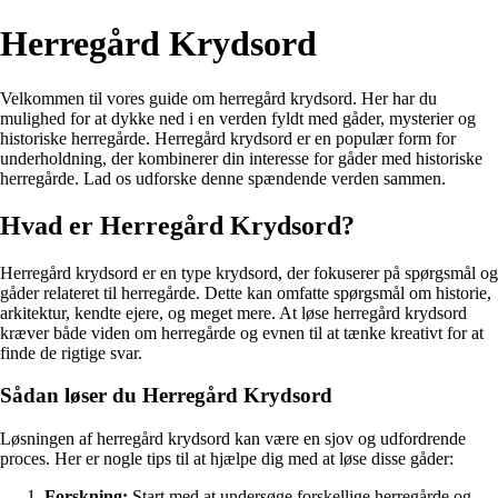
Herregård Krydsord
Velkommen til vores guide om herregård krydsord. Her har du
mulighed for at dykke ned i en verden fyldt med gåder, mysterier og
historiske herregårde. Herregård krydsord er en populær form for
underholdning, der kombinerer din interesse for gåder med historiske
herregårde. Lad os udforske denne spændende verden sammen.
Hvad er Herregård Krydsord?
Herregård krydsord er en type krydsord, der fokuserer på spørgsmål og
gåder relateret til herregårde. Dette kan omfatte spørgsmål om historie,
arkitektur, kendte ejere, og meget mere. At løse herregård krydsord
kræver både viden om herregårde og evnen til at tænke kreativt for at
finde de rigtige svar.
Sådan løser du Herregård Krydsord
Løsningen af herregård krydsord kan være en sjov og udfordrende
proces. Her er nogle tips til at hjælpe dig med at løse disse gåder:
Forskning:
Start med at undersøge forskellige herregårde og