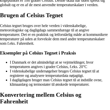
kogepunktet er 100 grader Celsius. Denne skala har siden spredt sig
globalt og er en af de mest anvendte temperaturskalaer i verden.
Brugen af Celsius Tegnet
Celsius tegnet bruges over hele verden i videnskabelige,
meteorologiske og dagligdags sammenhænge til at angive
temperaturer. Det er en praktisk og letforståelig måde at kommunikere
temperaturer på uden at forveksle dem med andre temperaturskalaer
som f.eks. Fahrenheit.
Eksempler på Celsius Tegnet i Praksis
I Danmark er det almindeligt at se vejrmeldinger, hvor
temperaturen angives i grader Celsius, f.eks. 20°C
I videnskabelige undersøgelser bruges Celsius tegnet til at
registrere og analysere temperaturdata nøjagtigt.
I dagligdagen bruger man Celsius tegnet til at indstille ovne,
klimaanlæg og termostater til ønskede temperaturer.
Konvertering mellem Celsius og
Fahrenheit