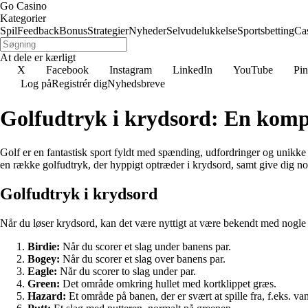
Go Casino
Kategorier
Spil
Feedback
Bonus
Strategier
Nyheder
Selvudelukkelse
Sportsbetting
Ca
At dele er kærligt
X
Facebook
Instagram
LinkedIn
YouTube
Pin
Log på
Registrér dig
Nyhedsbreve
Golfudtryk i krydsord: En komp
Golf er en fantastisk sport fyldt med spænding, udfordringer og unikke te
en række golfudtryk, der hyppigt optræder i krydsord, samt give dig no
Golfudtryk i krydsord
Når du løser krydsord, kan det være nyttigt at være bekendt med nogle g
Birdie:
Når du scorer et slag under banens par.
Bogey:
Når du scorer et slag over banens par.
Eagle:
Når du scorer to slag under par.
Green:
Det område omkring hullet med kortklippet græs.
Hazard:
Et område på banen, der er svært at spille fra, f.eks. va