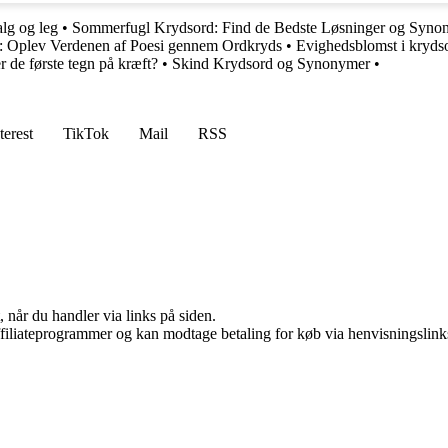
alg og leg
•
Sommerfugl Krydsord: Find de Bedste Løsninger og Syno
: Oplev Verdenen af Poesi gennem Ordkryds
•
Evighedsblomst i kryds
 de første tegn på kræft?
•
Skind Krydsord og Synonymer
•
terest
TikTok
Mail
RSS
 når du handler via links på siden.
affiliateprogrammer og kan modtage betaling for køb via henvisningslinks