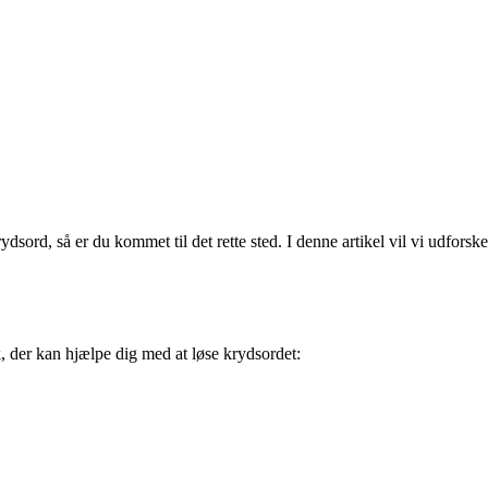
dsord, så er du kommet til det rette sted. I denne artikel vil vi udforske
, der kan hjælpe dig med at løse krydsordet: