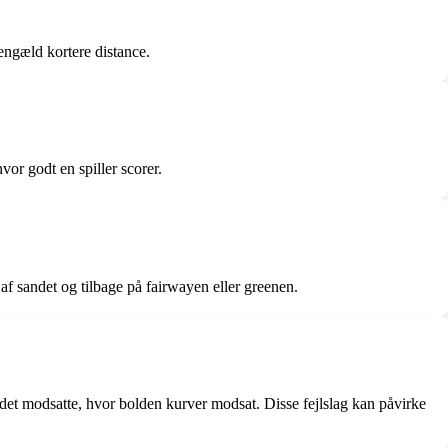
gengæld kortere distance.
hvor godt en spiller scorer.
af sandet og tilbage på fairwayen eller greenen.
er det modsatte, hvor bolden kurver modsat. Disse fejlslag kan påvirke