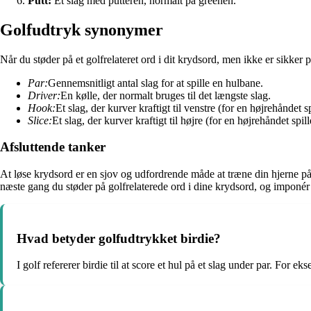
Putt:
Et slag med putteren, normalt på greenen.
Golfudtryk synonymer
Når du støder på et golfrelateret ord i dit krydsord, men ikke er sikke
Par:
Gennemsnitligt antal slag for at spille en hulbane.
Driver:
En kølle, der normalt bruges til det længste slag.
Hook:
Et slag, der kurver kraftigt til venstre (for en højrehåndet sp
Slice:
Et slag, der kurver kraftigt til højre (for en højrehåndet spill
Afsluttende tanker
At løse krydsord er en sjov og udfordrende måde at træne din hjerne på
næste gang du støder på golfrelaterede ord i dine krydsord, og imponé
Hvad betyder golfudtrykket birdie?
I golf refererer birdie til at score et hul på et slag under par. For ek