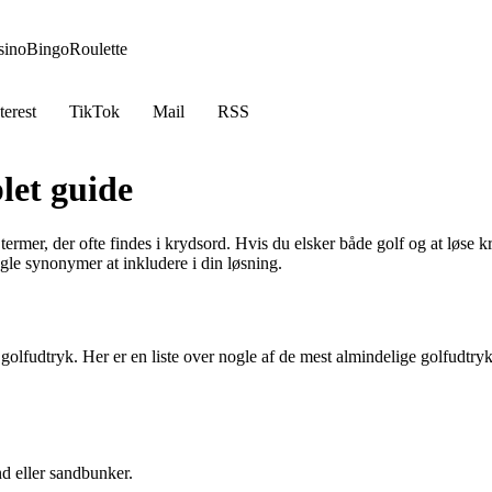
sino
Bingo
Roulette
terest
TikTok
Mail
RSS
let guide
rmer, der ofte findes i krydsord. Hvis du elsker både golf og at løse kry
gle synonymer at inkludere i din løsning.
olfudtryk. Her er en liste over nogle af de mest almindelige golfudtryk
nd eller sandbunker.