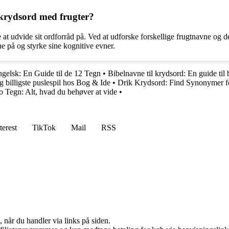
 krydsord med frugter?
at udvide sit ordforråd på. Ved at udforske forskellige frugtnavne og 
e på og styrke sine kognitive evner.
ngelsk: En Guide til de 12 Tegn
•
Bibelnavne til krydsord: En guide ti
g billigste puslespil hos Bog & Ide
•
Drik Krydsord: Find Synonymer f
o Tegn: Alt, hvad du behøver at vide
•
terest
TikTok
Mail
RSS
 når du handler via links på siden.