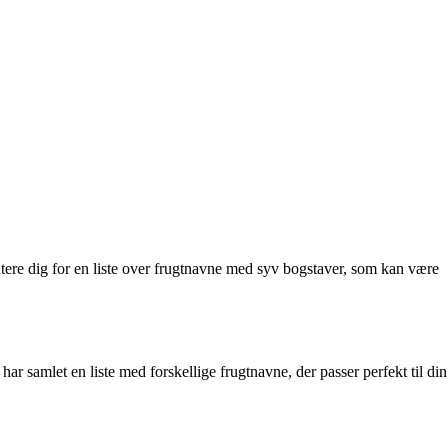
entere dig for en liste over frugtnavne med syv bogstaver, som kan være
har samlet en liste med forskellige frugtnavne, der passer perfekt til din