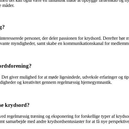
men det kan også være en fantastisk måde at opbygge fællesskab og nye
ge måder.
g?
nteresserede personer, der deler passionen for krydsord. Derefter bør m
 relevante myndigheder, samt skabe en kommunikationskanal for medlemme
sordsforening?
Det giver mulighed for at møde ligesindede, udveksle erfaringer og tips 
ærdigheder og kreativitet gennem regelmæssig hjernegymnastik.
se krydsord?
 ved regelmæssig træning og eksponering for forskellige typer af krydso
samt samarbejde med andre krydsordsentusiaster for at få nye perspektiv