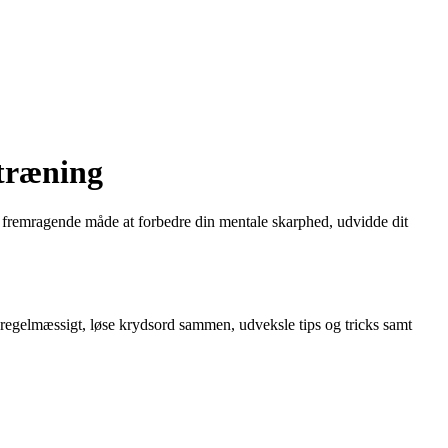
 træning
n fremragende måde at forbedre din mentale skarphed, udvidde dit
regelmæssigt, løse krydsord sammen, udveksle tips og tricks samt