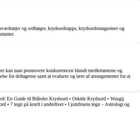
ingsværktøjer og ordbøger, krydsordsapps, krydsordsmagasiner og
siaster.
erefter kan man promovere konkurrencen blandt medlemmerne og
lse for deltagerne samt at evaluere og lære af arrangementet for at
rd: En Guide til Billeder Krydsord
•
Orkide Krydsord
•
Wasgij
ord
•
7 tegn på kræft i underlivet
•
I jomfruens tegn – Astrologi og