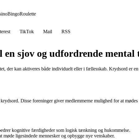
sino
Bingo
Roulette
terest
TikTok
Mail
RSS
l en sjov og udfordrende mental
, der kan aktiveres både individuelt eller i fællesskab. Krydsord er e
r krydsord. Disse foreninger giver medlemmerne mulighed for at mødes 
rbedrer kognitive færdigheder som logisk tænkning og hukommelse.
r at møde ligesindede mennesker og opbygge nye venskaber.