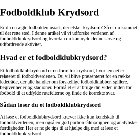
Fodboldklub Krydsord
Er du en ægte fodboldentusiast, der elsker krydsord? Så er du kommet
til det rette sted. I denne artikel vil vi udforske verdenen af
fodboldklubkrydsord og hvordan du kan nyde denne sjove og
udfordrende aktivitet.
Hvad er et fodboldklubkrydsord?
Et fodboldklubkrydsord er en form for krydsord, hvor temaet er
relateret til fodboldverdenen. Du vil blive præsenteret for en række
ledetråde, der alle handler om forskellige fodboldklubber, spillere,
begivenheder og stadioner. Formålet er at bruge din viden inden for
fodbold til at udfylde rutefelterne og finde de korrekte svar.
Sådan løser du et fodboldklubkrydsord
At løse et fodboldklubkrydsord kræver ikke kun kendskab til
fodboldverdenen, men også en god portion tålmodighed og analytiske
færdigheder. Her er nogle tips til at hjælpe dig med at løse et
fodboldklubkrydsord: