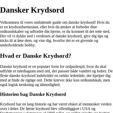
Dansker Krydsord
Velkommen til vores omfattende guide om danske krydsord! Hvis du
er en krydsordsentusiast, eller hvis du ønsker at forbedre dine
ordkundskaber og udfordre din hjerne, er du kommet til det rette sted.
Her vil vi dykke ned i verdenen af danske krydsord, give dig tips og
tricks til at løse dem, og vise dig, hvorfor det er en givende og
underholdende hobby.
Hvad er Danske Krydsord?
Danske krydsord er en populær form for ordpuslespil, hvor du skal
udfylde et rutediagram med ord, der passser både vandret og lodret. De
fleste danske krydsord indeholder en række ledetråde, der hjælper dig
med at finde de rigtige ord. Dette kræver ikke kun ordkundskab, men
også logisk tænkning og tålmodighed.
Historien bag Danske Krydsord
Krydsord har en lang historie og har været elsket af mennesker verden
over i årtier. De første krydsord blev offentliggjort i USA og