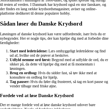
Storbritannien i slutningen af 1800-tallet, og spillet spredte sig hurtigt
til resten af verden. I Danmark har krydsord også en stor fanskare, og
der findes en lang række krydsordsmagasiner, aviser og online-
platforme dedikeret til denne populære hobby.
Sådan løser du Danske Krydsord
Løsningen af danske krydsord kan være udfordrende, især hvis du er
nybegynder. Her er nogle tips, der kan hjælpe dig med at forbedre dine
færdigheder:
Start med ledetrådene:
Læs omhyggeligt ledetrådene og find
ud af, hvilke ord de prøver at beskrive.
Udfyld nemme ord først:
Begynd med at udfylde de ord, du er
sikker på, da dette vil hjælpe dig med at få momentum i
løsningen.
Brug en ordbog:
Hvis du sidder fast, så tøv ikke med at
konsultere en ordbog for hjælp.
Tag pauser:
Hvis du føler dig frustreret, så tag en kort pause og
vender tilbage med friske øjne.
Fordele ved at løse Danske Krydsord
Der er mange fordele ved at løse danske krydsord udover bare