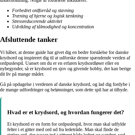
underholdning. Nogle af fordelene inkluderer:
Forbedret ordforråd og stavning
Træning af hjerne og logisk tænkning
Stressreducerende aktivitet
Udvikling af tålmodighed og koncentration
Afsluttende tanker
Vi håber, at denne guide har givet dig en bedre forståelse for danske
krydsord og inspireret dig til at udforske denne spændende verden af
ordpuslespil. Uanset om du er en erfaren krydsordløser eller en
nybegynder, så er krydsord en sjov og givende hobby, der kan berige
dit liv på mange måder.
Gå på opdagelse i verdenen af danske krydsord, og lad dig fordybe i
de mange udfordringer og belønninger, som dette spil har at tilbyde.
Hvad er et krydsord, og hvordan fungerer det?
Et krydsord er en form for ordpuslespil, hvor man skal udfylde
felter i et gitter med ord ud fra ledetråde. Man skal finde de
rigtige ord, der passer ind i gitteret både lodret og vandret, ved