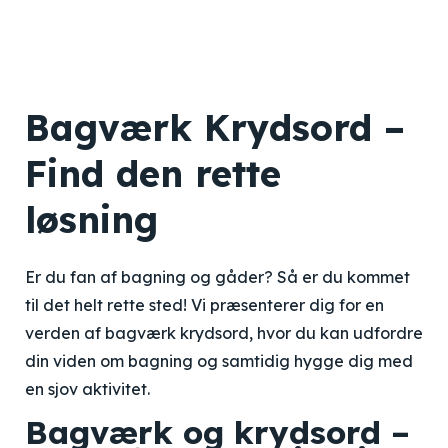
Bagværk Krydsord –
Find den rette
løsning
Er du fan af bagning og gåder? Så er du kommet
til det helt rette sted! Vi præsenterer dig for en
verden af bagværk krydsord, hvor du kan udfordre
din viden om bagning og samtidig hygge dig med
en sjov aktivitet.
Bagværk og krydsord –