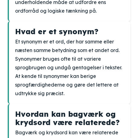
underholdende måde at udfordre ens
ordforråd og logiske tænkning på.
Hvad er et synonym?
Et synonym er et ord, der har samme eller
næsten samme betydning som et andet ord.
Synonymer bruges ofte til at variere
sprogbrugen og undgå gentagelser i tekster.
At kende til synonymer kan berige
sprogfærdighederne og gøre det lettere at
udtrykke sig præcist.
Hvordan kan bagværk og
krydsord være relaterede?
Bagværk og krydsord kan være relaterede