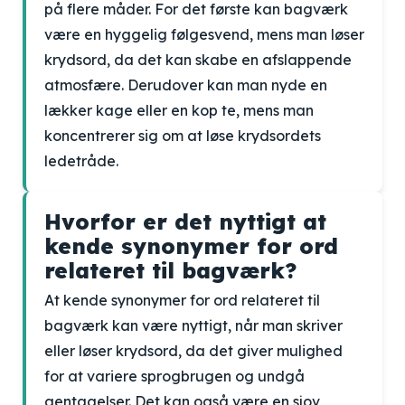
på flere måder. For det første kan bagværk
være en hyggelig følgesvend, mens man løser
krydsord, da det kan skabe en afslappende
atmosfære. Derudover kan man nyde en
lækker kage eller en kop te, mens man
koncentrerer sig om at løse krydsordets
ledetråde.
Hvorfor er det nyttigt at
kende synonymer for ord
relateret til bagværk?
At kende synonymer for ord relateret til
bagværk kan være nyttigt, når man skriver
eller løser krydsord, da det giver mulighed
for at variere sprogbrugen og undgå
gentagelser. Det kan også være en sjov