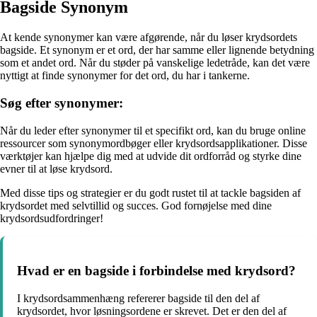
Bagside Synonym
At kende synonymer kan være afgørende, når du løser krydsordets
bagside. Et synonym er et ord, der har samme eller lignende betydning
som et andet ord. Når du støder på vanskelige ledetråde, kan det være
nyttigt at finde synonymer for det ord, du har i tankerne.
Søg efter synonymer:
Når du leder efter synonymer til et specifikt ord, kan du bruge online
ressourcer som synonymordbøger eller krydsordsapplikationer. Disse
værktøjer kan hjælpe dig med at udvide dit ordforråd og styrke dine
evner til at løse krydsord.
Med disse tips og strategier er du godt rustet til at tackle bagsiden af
krydsordet med selvtillid og succes. God fornøjelse med dine
krydsordsudfordringer!
Hvad er en bagside i forbindelse med krydsord?
I krydsordsammenhæng refererer bagside til den del af
krydsordet, hvor løsningsordene er skrevet. Det er den del af