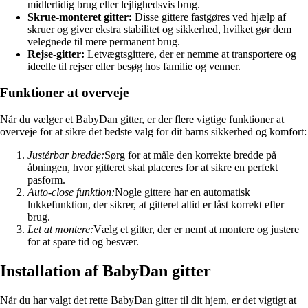
midlertidig brug eller lejlighedsvis brug.
Skrue-monteret gitter:
Disse gittere fastgøres ved hjælp af
skruer og giver ekstra stabilitet og sikkerhed, hvilket gør dem
velegnede til mere permanent brug.
Rejse-gitter:
Letvægtsgittere, der er nemme at transportere og
ideelle til rejser eller besøg hos familie og venner.
Funktioner at overveje
Når du vælger et BabyDan gitter, er der flere vigtige funktioner at
overveje for at sikre det bedste valg for dit barns sikkerhed og komfort:
Justérbar bredde:
Sørg for at måle den korrekte bredde på
åbningen, hvor gitteret skal placeres for at sikre en perfekt
pasform.
Auto-close funktion:
Nogle gittere har en automatisk
lukkefunktion, der sikrer, at gitteret altid er låst korrekt efter
brug.
Let at montere:
Vælg et gitter, der er nemt at montere og justere
for at spare tid og besvær.
Installation af BabyDan gitter
Når du har valgt det rette BabyDan gitter til dit hjem, er det vigtigt at