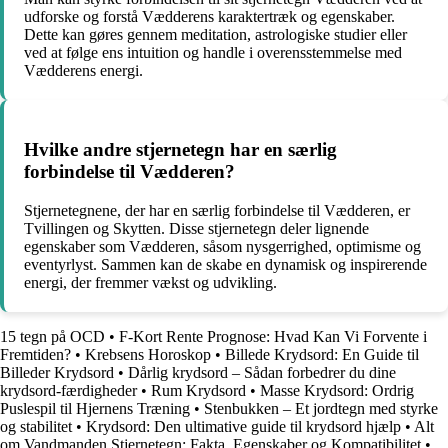
udforske og forstå Vædderens karaktertræk og egenskaber.
Dette kan gøres gennem meditation, astrologiske studier eller
ved at følge ens intuition og handle i overensstemmelse med
Vædderens energi.
Hvilke andre stjernetegn har en særlig
forbindelse til Vædderen?
Stjernetegnene, der har en særlig forbindelse til Vædderen, er
Tvillingen og Skytten. Disse stjernetegn deler lignende
egenskaber som Vædderen, såsom nysgerrighed, optimisme og
eventyrlyst. Sammen kan de skabe en dynamisk og inspirerende
energi, der fremmer vækst og udvikling.
15 tegn på OCD
•
F-Kort Rente Prognose: Hvad Kan Vi Forvente i
Fremtiden?
•
Krebsens Horoskop
•
Billede Krydsord: En Guide til
Billeder Krydsord
•
Dårlig krydsord – Sådan forbedrer du dine
krydsord-færdigheder
•
Rum Krydsord
•
Masse Krydsord: Ordrig
Puslespil til Hjernens Træning
•
Stenbukken – Et jordtegn med styrke
og stabilitet
•
Krydsord: Den ultimative guide til krydsord hjælp
•
Alt
om Vandmanden Stjernetegn: Fakta, Egenskaber og Kompatibilitet
•