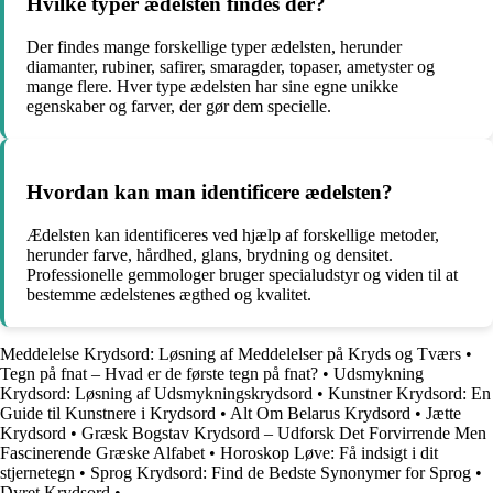
Hvilke typer ædelsten findes der?
Der findes mange forskellige typer ædelsten, herunder
diamanter, rubiner, safirer, smaragder, topaser, ametyster og
mange flere. Hver type ædelsten har sine egne unikke
egenskaber og farver, der gør dem specielle.
Hvordan kan man identificere ædelsten?
Ædelsten kan identificeres ved hjælp af forskellige metoder,
herunder farve, hårdhed, glans, brydning og densitet.
Professionelle gemmologer bruger specialudstyr og viden til at
bestemme ædelstenes ægthed og kvalitet.
Meddelelse Krydsord: Løsning af Meddelelser på Kryds og Tværs
•
Tegn på fnat – Hvad er de første tegn på fnat?
•
Udsmykning
Krydsord: Løsning af Udsmykningskrydsord
•
Kunstner Krydsord: En
Guide til Kunstnere i Krydsord
•
Alt Om Belarus Krydsord
•
Jætte
Krydsord
•
Græsk Bogstav Krydsord – Udforsk Det Forvirrende Men
Fascinerende Græske Alfabet
•
Horoskop Løve: Få indsigt i dit
stjernetegn
•
Sprog Krydsord: Find de Bedste Synonymer for Sprog
•
Dyret Krydsord
•