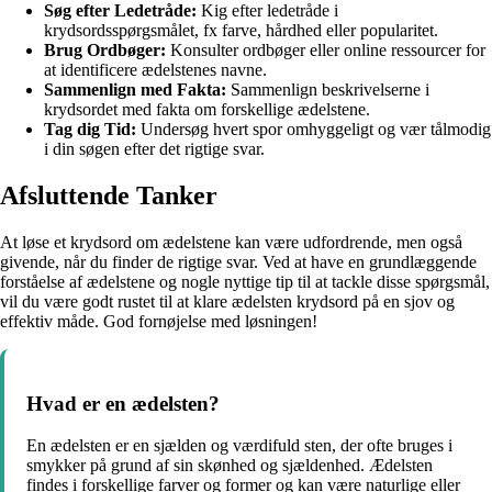
Søg efter Ledetråde:
Kig efter ledetråde i
krydsordsspørgsmålet, fx farve, hårdhed eller popularitet.
Brug Ordbøger:
Konsulter ordbøger eller online ressourcer for
at identificere ædelstenes navne.
Sammenlign med Fakta:
Sammenlign beskrivelserne i
krydsordet med fakta om forskellige ædelstene.
Tag dig Tid:
Undersøg hvert spor omhyggeligt og vær tålmodig
i din søgen efter det rigtige svar.
Afsluttende Tanker
At løse et krydsord om ædelstene kan være udfordrende, men også
givende, når du finder de rigtige svar. Ved at have en grundlæggende
forståelse af ædelstene og nogle nyttige tip til at tackle disse spørgsmål,
vil du være godt rustet til at klare ædelsten krydsord på en sjov og
effektiv måde. God fornøjelse med løsningen!
Hvad er en ædelsten?
En ædelsten er en sjælden og værdifuld sten, der ofte bruges i
smykker på grund af sin skønhed og sjældenhed. Ædelsten
findes i forskellige farver og former og kan være naturlige eller