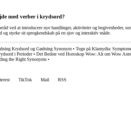
jde med verber i krydsord?
rråd ved at introducere nye handlinger, aktiviteter og begivenheder, s
d og styrke sit sprogkendskab på en sjov og interaktiv måde.
dning Krydsord og Gødning Synonym
•
Tegn på Klamydia: Symptomer
ydsord i Perioder
•
Det Bedste ved Horoskop Wow: Alt om Wow Astr
ding the Right Synonyms
•
terest
TikTok
Mail
RSS