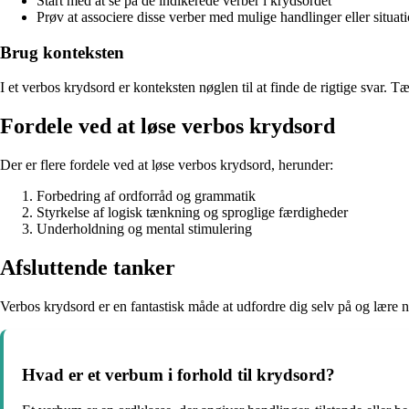
Start med at se på de indikerede verber i krydsordet
Prøv at associere disse verber med mulige handlinger eller situat
Brug konteksten
I et verbos krydsord er konteksten nøglen til at finde de rigtige svar. T
Fordele ved at løse verbos krydsord
Der er flere fordele ved at løse verbos krydsord, herunder:
Forbedring af ordforråd og grammatik
Styrkelse af logisk tænkning og sproglige færdigheder
Underholdning og mental stimulering
Afsluttende tanker
Verbos krydsord er en fantastisk måde at udfordre dig selv på og lære 
Hvad er et verbum i forhold til krydsord?