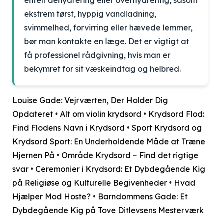
enten dehydrering eller overhydrering, såsom
ekstrem tørst, hyppig vandladning,
svimmelhed, forvirring eller hævede lemmer,
bør man kontakte en læge. Det er vigtigt at
få professionel rådgivning, hvis man er
bekymret for sit væskeindtag og helbred.
Louise Gade: Vejrværten, Der Holder Dig
Opdateret
•
Alt om violin krydsord
•
Krydsord Flod:
Find Flodens Navn i Krydsord
•
Sport Krydsord og
Krydsord Sport: En Underholdende Måde at Træne
Hjernen På
•
Område Krydsord – Find det rigtige
svar
•
Ceremonier i Krydsord: Et Dybdegående Kig
på Religiøse og Kulturelle Begivenheder
•
Hvad
Hjælper Mod Hoste?
•
Barndommens Gade: Et
Dybdegående Kig på Tove Ditlevsens Mesterværk